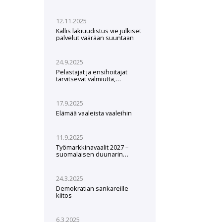
12.11.2025
Kallis lakiuudistus vie julkiset
palvelut väärään suuntaan
24.9.2025
Pelastajat ja ensihoitajat
tarvitsevat valmiutta,
varusteita ja koulutusta
poikkeusolosuhteisiin
17.9.2025
Elämää vaaleista vaaleihin
11.9.2025
Työmarkkinavaalit 2027 –
suomalaisen duunarin
asema on palautettava
24.3.2025
Demokratian sankareille
kiitos
6.3.2025