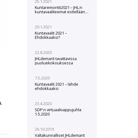
25.1.2021
Kuntaremontti2021 – JHL:n
kuntavaaliteemat esitellään
webinaarissa 3.2.
20.1.2021
Kuntavaalit 2021 –
Ehdokkaaksi?
22.8.2020
JHLdemarit tavattavissa
puoluekokouksessa
7.5.2020
Kuntavaalit 2021 – lähde
ehdokkaaksi
.
23.4.2020
SDP:n virtuaalivappujuhla
1.5.2020
26.10.2019
Valtakunnalliset JHLdemarit