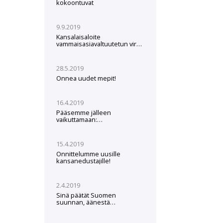
kokoontuvat
9.9.2019
Kansalaisaloite
vammaisasiavaltuutetun viran
perustamisesta
28.5.2019
Onnea uudet mepit!
16.4.2019
Pääsemme jälleen
vaikuttamaan:
Europarlamenttivaalit
26.5.2019
15.4.2019
Onnittelumme uusille
kansanedustajille!
2.4.2019
Sinä päätät Suomen
suunnan, äänestä
JHLdemaria