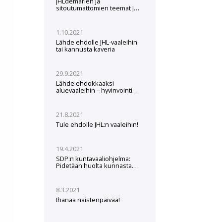
JHLdemarien ja
sitoutumattomien teemat JHL-
vaaleissa 2022
1.10.2021
Lähde ehdolle JHL-vaaleihin
tai kannusta kaveria
29.9.2021
Lähde ehdokkaaksi
aluevaaleihin – hyvinvointi
tarvitsee tekijänsä
21.8.2021
Tule ehdolle JHL:n vaaleihin!
19.4.2021
SDP:n kuntavaaliohjelma:
Pidetään huolta kunnasta.
Kunta pitää huolta meistä.
8.3.2021
Ihanaa naistenpäivää!