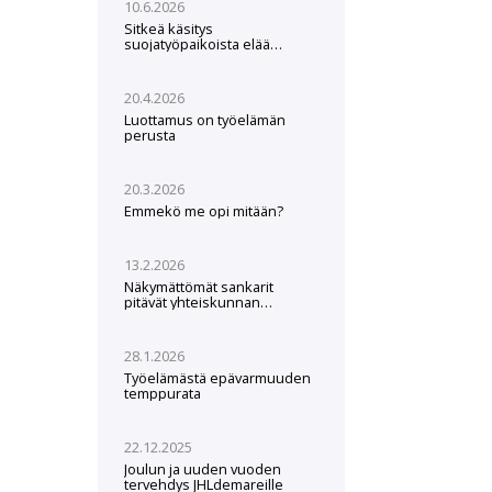
10.6.2026
Sitkeä käsitys
suojatyöpaikoista elää
edelleen
20.4.2026
Luottamus on työelämän
perusta
20.3.2026
Emmekö me opi mitään?
13.2.2026
Näkymättömät sankarit
pitävät yhteiskunnan
pystyssä – Ruoka- ja
puhtauspalvelut hankintalain
hampaissa
28.1.2026
Työelämästä epävarmuuden
temppurata
22.12.2025
Joulun ja uuden vuoden
tervehdys JHLdemareille