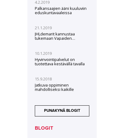
4.2.2019
Palkansaajien ääni kuuluviin
eduskuntavaaleissa
21.1.2019
JHLdemarit kannustaa
tukemaan Vapaiden
valtakunta -kampanjaa
10.1.2019
Hyvinvointipalvelut on
tuotettava kestävällä tavalla
15.9.2018
Jatkuva oppiminen
mahdolliseksi kaikille
PUNAKYNÄ BLOGIT
BLOGIT