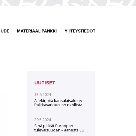
JUDE
MATERIAALIPANKKI
YHTEYSTIEDOT
UUTISET
13.6.2024
Allekirjoita kansalaisaloite:
Palkkavarkaus on rikollista
29.5.2024
Sinä päätät Euroopan
tulevaisuuden – äänestä EU-
vaaleissa