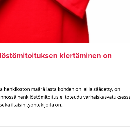
löstömitoituksen kiertäminen on
 henkilöstön määrä lasta kohden on lailla säädetty, on
ännössä henkilöstömitoitus ei toteudu varhaiskasvatuksessa
ekä iltaisin työntekijöitä on...