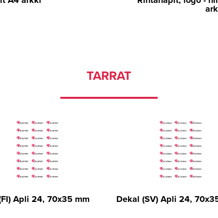
it A4 arkki
Rintanapit, logo - ni
ark
TARRAT
 (FI) Apli 24, 70x35 mm
Dekal (SV) Apli 24, 70x