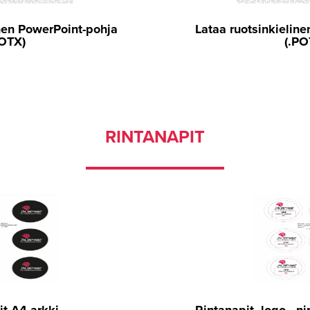
nen PowerPoint-pohja
Lataa ruotsinkielin
POTX)
(.PO
RINTANAPIT