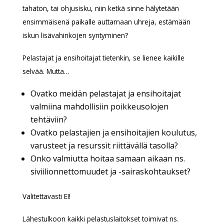
tahaton, tai ohjusisku, niin ketkä sinne hälytetään
ensimmäisenä paikalle auttamaan uhreja, estämään
iskun lisävahinkojen syntyminen?
Pelastajat ja ensihoitajat tietenkin, se lienee kaikille
selvää. Mutta…
Ovatko meidän pelastajat ja ensihoitajat
valmiina mahdollisiin poikkeusolojen
tehtäviin?
Ovatko pelastajien ja ensihoitajien koulutus,
varusteet ja resurssit riittävällä tasolla?
Onko valmiutta hoitaa samaan aikaan ns.
siviilionnettomuudet ja -sairaskohtaukset?
Valitettavasti EI!
Lähestulkoon kaikki pelastuslaitokset toimivat ns.