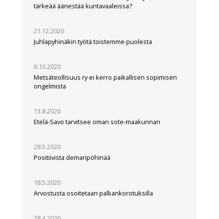
tärkeää äänestää kuntavaaleissa?
21.12.2020
Juhlapyhinäkin työtä toistemme puolesta
6.10.2020
Metsäteollisuus ry ei kerro paikallisen sopimisen
ongelmista
13.8.2020
Etelä-Savo tarvitsee oman sote-maakunnan
28.5.2020
Positiivista demaripöhinää
18.5.2020
Arvostusta osoitetaan palkankorotuksilla
28.4.2020