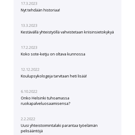
17.3.2023
Nyt tehdään historiaa!
13.3.2023
Kestävällä yhteistyöllä vahvistetaan kriisinsietokykyä
17.2.2023
Koko sote-ketju on oltava kunnossa
12.12.2022
Koulupsykologeja tarvitaan heti lisää!
6.10.2022
Onko Helsinki tuhoamassa
ruokapalveluosaamisensa?
2.2.2022
Uusi yhteistoimintalaki parantaa työelämän
pelisääntöjä