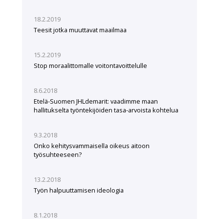
18.2.2019
Teesit jotka muuttavat maailmaa
15.2.2019
Stop moraalittomalle voitontavoittelulle
8.6.2018
Etelä-Suomen JHLdemarit: vaadimme maan
hallitukselta työntekijöiden tasa-arvoista kohtelua
9.3.2018
Onko kehitysvammaisella oikeus aitoon
työsuhteeseen?
13.2.2018
Työn halpuuttamisen ideologia
8.1.2018