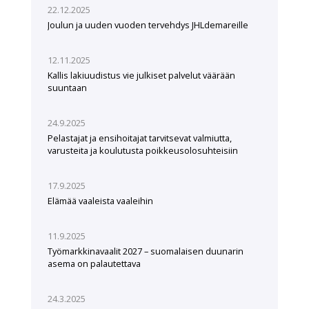
22.12.2025
Joulun ja uuden vuoden tervehdys JHLdemareille
12.11.2025
Kallis lakiuudistus vie julkiset palvelut väärään
suuntaan
24.9.2025
Pelastajat ja ensihoitajat tarvitsevat valmiutta,
varusteita ja koulutusta poikkeusolosuhteisiin
17.9.2025
Elämää vaaleista vaaleihin
11.9.2025
Työmarkkinavaalit 2027 – suomalaisen duunarin
asema on palautettava
24.3.2025