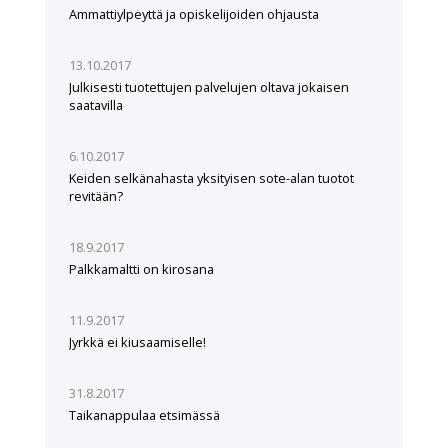
Ammattiylpeyttä ja opiskelijoiden ohjausta
13.10.2017
Julkisesti tuotettujen palvelujen oltava jokaisen
saatavilla
6.10.2017
Keiden selkänahasta yksityisen sote-alan tuotot
revitään?
18.9.2017
Palkkamaltti on kirosana
11.9.2017
Jyrkkä ei kiusaamiselle!
31.8.2017
Taikanappulaa etsimässä