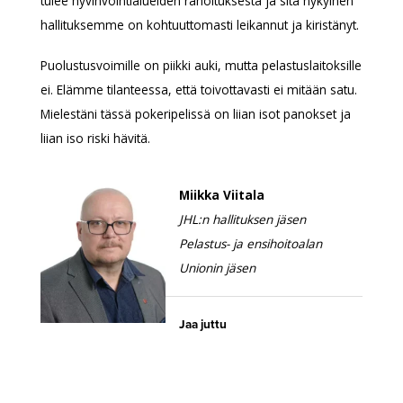
tulee hyvinvointialueiden rahoituksesta ja sitä nykyinen
hallituksemme on kohtuuttomasti leikannut ja kiristänyt.
Puolustusvoimille on piikki auki, mutta pelastuslaitoksille
ei. Elämme tilanteessa, että toivottavasti ei mitään satu.
Mielestäni tässä pokeripelissä on liian isot panokset ja
liian iso riski hävitä.
Miikka Viitala
JHL:n hallituksen jäsen
Pelastus- ja ensihoitoalan
Unionin jäsen
Jaa juttu