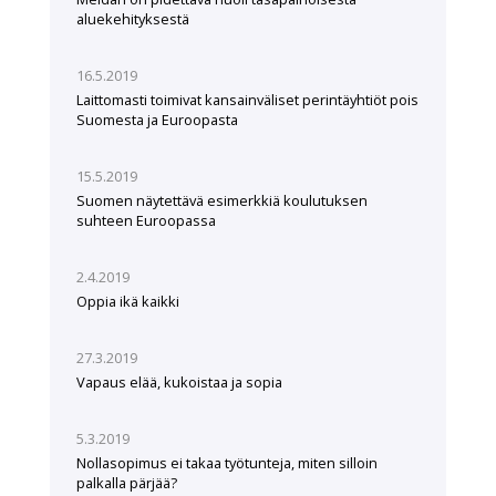
aluekehityksestä
16.5.2019
Laittomasti toimivat kansainväliset perintäyhtiöt pois
Suomesta ja Euroopasta
15.5.2019
Suomen näytettävä esimerkkiä koulutuksen
suhteen Euroopassa
2.4.2019
Oppia ikä kaikki
27.3.2019
Vapaus elää, kukoistaa ja sopia
5.3.2019
Nollasopimus ei takaa työtunteja, miten silloin
palkalla pärjää?