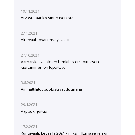
19.11.2021
Arvostetaanko sinun työtäsi?
2.11.2021
Aluevaalit ovat terveysvaalit
27.10.2021
Varhaiskasvatuksen henkilöstömitoituksen
kiertäminen on loputtava
3.6.2021
Ammattiliitot puolustavat duunaria
29.4.2021
Vappukirjoitus
17.2.2021
Kuntavaalit keväällä 2021 – miksi JHL:n jäsenen on