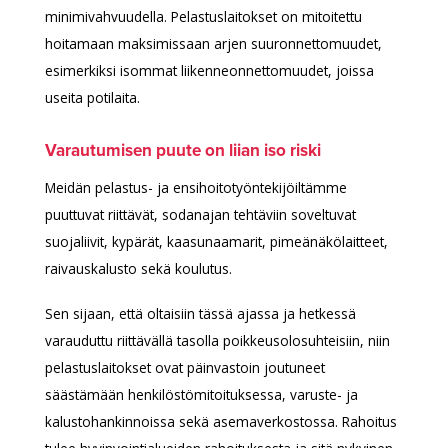
minimivahvuudella. Pelastuslaitokset on mitoitettu
hoitamaan maksimissaan arjen suuronnettomuudet,
esimerkiksi isommat liikenneonnettomuudet, joissa
useita potilaita.
Varautumisen puute on liian iso riski
Meidän pelastus- ja ensihoitotyöntekijöiltämme
puuttuvat riittävät, sodanajan tehtäviin soveltuvat
suojaliivit, kypärät, kaasunaamarit, pimeänäkölaitteet,
raivauskalusto sekä koulutus.
Sen sijaan, että oltaisiin tässä ajassa ja hetkessä
varauduttu riittävällä tasolla poikkeusolosuhteisiin, niin
pelastuslaitokset ovat päinvastoin joutuneet
säästämään henkilöstömitoituksessa, varuste- ja
kalustohankinnoissa sekä asemaverkostossa. Rahoitus