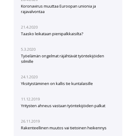
Koronavirus muuttaa Euroopan unionia ja
rajavalvontaa
21.4.2020
Taasko leikataan pienipalkkaisilta?
5.3.2020
Työelämän ongelmat räjähtävät työntekijöiden
silmille
24.1.2020
Yksityistäminen on kallis tie kuntalaisille
11.12.2019
Yritysten ahneus vastaan työntekijöiden palkat
26.11.2019
Rakenteellinen muutos vai tietoinen heikennys