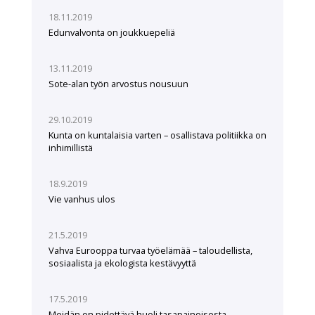
18.11.2019
Edunvalvonta on joukkuepeliä
13.11.2019
Sote-alan työn arvostus nousuun
29.10.2019
Kunta on kuntalaisia varten – osallistava politiikka on
inhimillistä
18.9.2019
Vie vanhus ulos
21.5.2019
Vahva Eurooppa turvaa työelämää – taloudellista,
sosiaalista ja ekologista kestävyyttä
17.5.2019
Meidän on pidettävä huoli tasapainoisesta