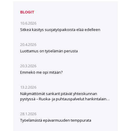
BLOGIT
10.6.2026
Sitkeä käsitys suojatyöpaikoista elää edelleen
20.4.2026
Luottamus on työelämän perusta
20.3.2026
Emmekö me opi mitään?
13.2.2026
Näkymättömät sankarit pitävät yhteiskunnan
pystyssä – Ruoka- ja puhtauspalvelut hankintalain
hampaissa
28.1.2026
Työelämästä epävarmuuden temppurata