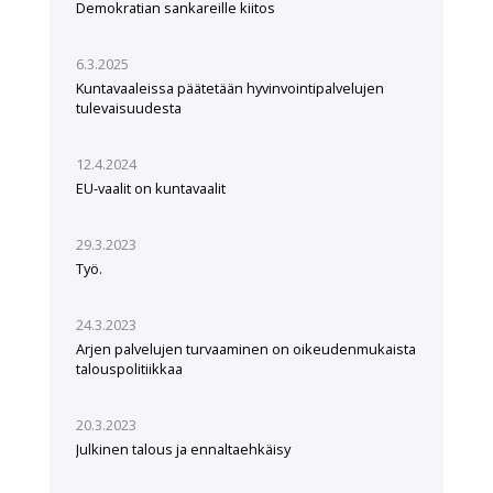
Demokratian sankareille kiitos
6.3.2025
Kuntavaaleissa päätetään hyvinvointipalvelujen
tulevaisuudesta
12.4.2024
EU-vaalit on kuntavaalit
29.3.2023
Työ.
24.3.2023
Arjen palvelujen turvaaminen on oikeudenmukaista
talouspolitiikkaa
20.3.2023
Julkinen talous ja ennaltaehkäisy