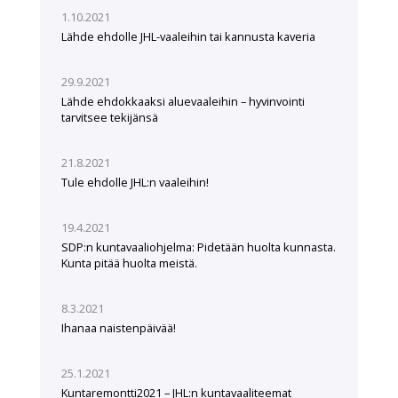
1.10.2021
Lähde ehdolle JHL-vaaleihin tai kannusta kaveria
29.9.2021
Lähde ehdokkaaksi aluevaaleihin – hyvinvointi
tarvitsee tekijänsä
21.8.2021
Tule ehdolle JHL:n vaaleihin!
19.4.2021
SDP:n kuntavaaliohjelma: Pidetään huolta kunnasta.
Kunta pitää huolta meistä.
8.3.2021
Ihanaa naistenpäivää!
25.1.2021
Kuntaremontti2021 – JHL:n kuntavaaliteemat