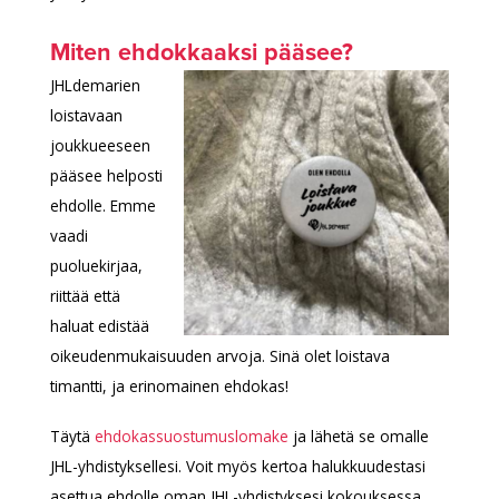
Miten ehdokkaaksi pääsee?
JHLdemarien
loistavaan
joukkueeseen
pääsee helposti
ehdolle. Emme
vaadi
puoluekirjaa,
riittää että
haluat edistää
oikeudenmukaisuuden arvoja. Sinä olet loistava
timantti, ja erinomainen ehdokas!
Täytä
ehdokassuostumuslomake
ja lähetä se omalle
JHL-yhdistyksellesi. Voit myös kertoa halukkuudestasi
asettua ehdolle oman JHL-yhdistyksesi kokouksessa.