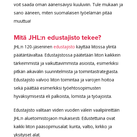
voit saada oman äänensävysi kuuluviin. Tule mukaan ja
sano ääneen, miten suomalaisen työelämän pitää
muuttua!
Mitä JHL:n edustajisto tekee?
JHL:n 120-jäseninen
edustajisto
käyttää liitossa ylintä
päätäntävaltaa. Edustajistossa päätetään liiton kaikkein
tärkeimmistä ja vaikuttavimmista asioista, esimerkiksi
pitkän aikavälin suunnitelmista ja toimintastrategiasta.
Edustajisto valvoo liiton toimintaa ja varojen hoitoa
sekä päättää esimerkiksi työehtosopimusten
hyväksymisestä eli palkoista, lomista ja työajoista.
Edustajisto valitaan viiden vuoden välein vaalipiireittäin
JHL:n aluetoimistojaon mukaisesti. Edustettuina ovat
kaikki liiton pääsopimusalat: kunta, valtio, kirkko ja
yksityiset alat.