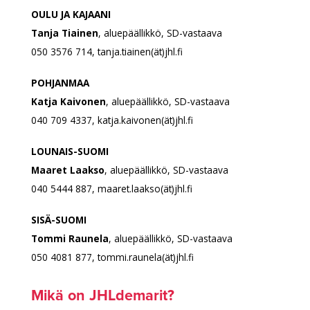
OULU JA KAJAANI
Tanja Tiainen
, aluepäällikkö, SD-vastaava
050 3576 714, tanja.tiainen(ät)jhl.fi
POHJANMAA
Katja Kaivonen
, aluepäällikkö, SD-vastaava
040 709 4337, katja.kaivonen(ät)jhl.fi
LOUNAIS-SUOMI
Maaret Laakso
, aluepäällikkö, SD-vastaava
040 5444 887, maaret.laakso(ät)jhl.fi
SISÄ-SUOMI
Tommi Raunela
, aluepäällikkö, SD-vastaava
050 4081 877, tommi.raunela(ät)jhl.fi
Mikä on JHLdemarit?