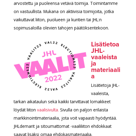
arvostettu ja puoleensa vetävä toimija. Toimintamme
on vastuullista. Mukana on aktiivisia toimijoita, jotka
vaikuttavat liiton, puolueen ja kuntien tai JHL:n
sopimusaloilla olevien tahojen päätöksentekoon.
Lisätietoa
JHL-
vaaleista
ja
materiaali
a
Lisätietoja JHL-
vaaleista,
tarkan aikataulun sekä kaikki tarvittavat lomakkeet
löydät liiton
vaalisivulta.
Sivulla on paljon erilaista
markkinointimateriaalia, jota voit vapaasti hyödyntää.
JHLdemarit ja sitoumattomat -vaaliliiton ehdokkaat
saavat lisäksi omaa ehdokasmateriaalia.