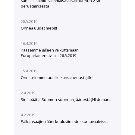
Kansalaisaloite vammaisasiavaltuutetun viran
perustamisesta
28.5.2019
Onnea uudet mepit!
16.4.2019
Pääsemme jälleen vaikuttamaan:
Europarlamenttivaalit 26.5.2019
15.4.2019
Onnittelumme uusille kansanedustajille!
2.4.2019
Sinä päätät Suomen suunnan, äänestä JHLdemaria
4.2.2019
Palkansaajien ääni kuuluviin eduskuntavaaleissa