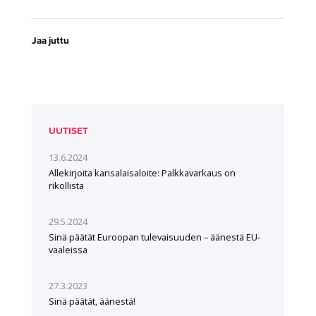
Jaa juttu
UUTISET
13.6.2024
Allekirjoita kansalaisaloite: Palkkavarkaus on
rikollista
29.5.2024
Sinä päätät Euroopan tulevaisuuden – äänestä EU-
vaaleissa
27.3.2023
Sinä päätät, äänestä!