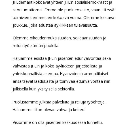
JHLdemarit kokoavat yhteen JHL:n sosialidemokraatit ja
sitoutumattomat. Emme ole puolueosasto, vaan JHL:ssä
toimivien demareiden kokoava voima. Olemme loistava
joukkue, joka edustaa ay-liikkeen tulevaisuutta.
Olemme oikeudenmukaisuuden, solidaarisuuden ja
reilun työelämän puolella.
Haluamme edistää JHL:n jäsenten edunvalvontaa sekä
vahvistaa JHL:n ja koko ay-liikkeen järjestöllistä ja
yhteiskunnallista asemaa. Hyvinvoinnin ammattilaiset
ansaitsevat laadukasta ja toimivaa edunvalvontaa niin
julkisella kuin yksityisellä sektorilla.
Puolustamme julkisia palveluita ja reiluja työehtoja.
Haluamme liiton olevan vahva ja ketterä.
Visiomme on olla jäsenten keskuudessa tunnettu,