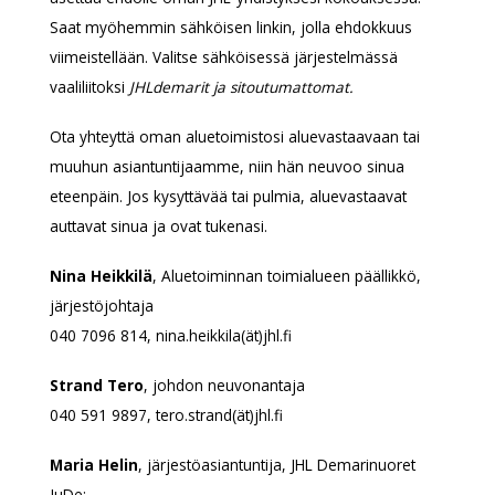
Saat myöhemmin sähköisen linkin, jolla ehdokkuus
viimeistellään. Valitse sähköisessä järjestelmässä
vaaliliitoksi
JHLdemarit ja sitoutumattomat.
Ota yhteyttä oman aluetoimistosi aluevastaavaan tai
muuhun asiantuntijaamme, niin hän neuvoo sinua
eteenpäin. Jos kysyttävää tai pulmia, aluevastaavat
auttavat sinua ja ovat tukenasi.
Nina Heikkilä
, Aluetoiminnan toimialueen päällikkö,
järjestöjohtaja
040 7096 814, nina.heikkila(ät)jhl.fi
Strand Tero
, johdon neuvonantaja
040 591 9897, tero.strand(ät)jhl.fi
Maria Helin
, järjestöasiantuntija, JHL Demarinuoret
JuDe: