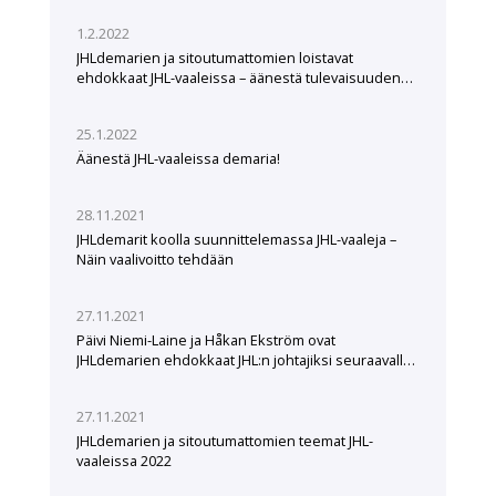
1.2.2022
JHLdemarien ja sitoutumattomien loistavat
ehdokkaat JHL-vaaleissa – äänestä tulevaisuuden
tekijöitä
25.1.2022
Äänestä JHL-vaaleissa demaria!
28.11.2021
JHLdemarit koolla suunnittelemassa JHL-vaaleja –
Näin vaalivoitto tehdään
27.11.2021
Päivi Niemi-Laine ja Håkan Ekström ovat
JHLdemarien ehdokkaat JHL:n johtajiksi seuraavalle
viisivuotiskaudelle
27.11.2021
JHLdemarien ja sitoutumattomien teemat JHL-
vaaleissa 2022