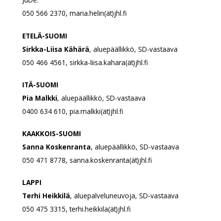
050 566 2370, maria.helin(ät)jhl.fi
ETELÄ-SUOMI
Sirkka-Liisa Kähärä
, aluepäällikkö, SD-vastaava
050 466 4561, sirkka-liisa.kahara(ät)jhl.fi
ITÄ-SUOMI
Pia Malkki
, aluepäällikkö, SD-vastaava
0400 634 610, pia.malkki(ät)jhl.fi
KAAKKOIS-SUOMI
Sanna Koskenranta
, aluepäällikkö, SD-vastaava
050 471 8778, sanna.koskenranta(ät)jhl.fi
LAPPI
Terhi Heikkilä
, aluepalveluneuvoja, SD-vastaava
050 475 3315, terhi.heikkila(ät)jhl.fi