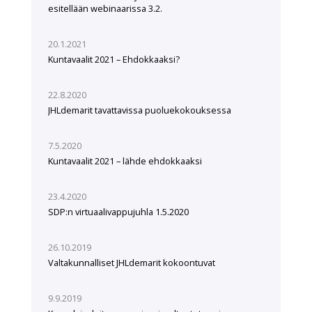
esitellään webinaarissa 3.2.
20.1.2021
Kuntavaalit 2021 – Ehdokkaaksi?
22.8.2020
JHLdemarit tavattavissa puoluekokouksessa
7.5.2020
Kuntavaalit 2021 – lähde ehdokkaaksi
23.4.2020
SDP:n virtuaalivappujuhla 1.5.2020
26.10.2019
Valtakunnalliset JHLdemarit kokoontuvat
9.9.2019