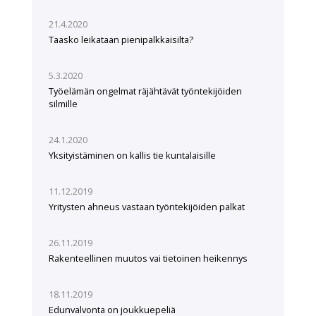
21.4.2020
Taasko leikataan pienipalkkaisilta?
5.3.2020
Työelämän ongelmat räjähtävät työntekijöiden
silmille
24.1.2020
Yksityistäminen on kallis tie kuntalaisille
11.12.2019
Yritysten ahneus vastaan työntekijöiden palkat
26.11.2019
Rakenteellinen muutos vai tietoinen heikennys
18.11.2019
Edunvalvonta on joukkuepeliä