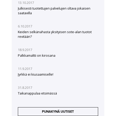
13.10.2017
Julkisesti tuotettujen palvelujen oltava jokaisen
saatavilla
6.10.2017
Keiden selkänahasta yksityisen sote-alan tuotot
revitään?
18.9.2017
Palkkamaltti on kirosana
11.9.2017
Jyrkkä ei kiusaamiselle!
31.8.2017
Taikanappulaa etsimässä
PUNAKYNÄ UUTISET