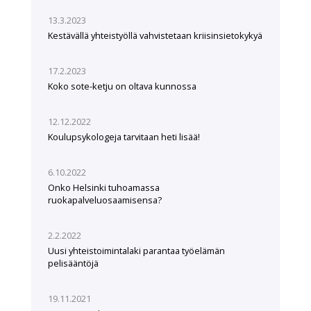
13.3.2023
Kestävällä yhteistyöllä vahvistetaan kriisinsietokykyä
17.2.2023
Koko sote-ketju on oltava kunnossa
12.12.2022
Koulupsykologeja tarvitaan heti lisää!
6.10.2022
Onko Helsinki tuhoamassa
ruokapalveluosaamisensa?
2.2.2022
Uusi yhteistoimintalaki parantaa työelämän
pelisääntöjä
19.11.2021