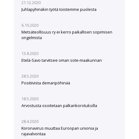
21.12.2020
Juhlapyhinäkin työtä toistemme puolesta
6.10.2020
Metsäteollisuus ry ei kerro paikallisen sopimisen
ongelmista
13.8.2020
Etelä-Savo tarvitsee oman sote-maakunnan
28.5.2020
Positiivista demaripöhinää
18.5.2020
Arvostusta osoitetaan palkankorotuksilla
28.4.2020
Koronavirus muuttaa Euroopan unionia ja
rajavalvontaa