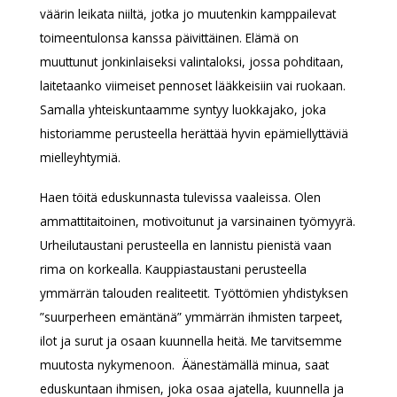
väärin leikata niiltä, jotka jo muutenkin kamppailevat
toimeentulonsa kanssa päivittäinen. Elämä on
muuttunut jonkinlaiseksi valintaloksi, jossa pohditaan,
laitetaanko viimeiset pennoset lääkkeisiin vai ruokaan.
Samalla yhteiskuntaamme syntyy luokkajako, joka
historiamme perusteella herättää hyvin epämiellyttäviä
mielleyhtymiä.
Haen töitä eduskunnasta tulevissa vaaleissa. Olen
ammattitaitoinen, motivoitunut ja varsinainen työmyyrä.
Urheilutaustani perusteella en lannistu pienistä vaan
rima on korkealla. Kauppiastaustani perusteella
ymmärrän talouden realiteetit. Työttömien yhdistyksen
”suurperheen emäntänä” ymmärrän ihmisten tarpeet,
ilot ja surut ja osaan kuunnella heitä. Me tarvitsemme
muutosta nykymenoon. Äänestämällä minua, saat
eduskuntaan ihmisen, joka osaa ajatella, kuunnella ja