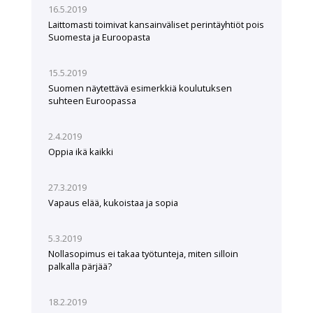
16.5.2019
Laittomasti toimivat kansainväliset perintäyhtiöt pois
Suomesta ja Euroopasta
15.5.2019
Suomen näytettävä esimerkkiä koulutuksen
suhteen Euroopassa
2.4.2019
Oppia ikä kaikki
27.3.2019
Vapaus elää, kukoistaa ja sopia
5.3.2019
Nollasopimus ei takaa työtunteja, miten silloin
palkalla pärjää?
18.2.2019