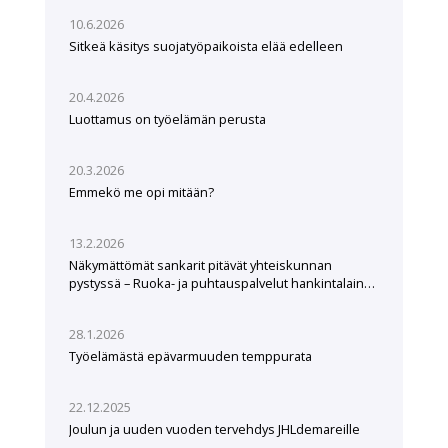
10.6.2026
Sitkeä käsitys suojatyöpaikoista elää edelleen
20.4.2026
Luottamus on työelämän perusta
20.3.2026
Emmekö me opi mitään?
13.2.2026
Näkymättömät sankarit pitävät yhteiskunnan
pystyssä – Ruoka- ja puhtauspalvelut hankintalain
hampaissa
28.1.2026
Työelämästä epävarmuuden temppurata
22.12.2025
Joulun ja uuden vuoden tervehdys JHLdemareille