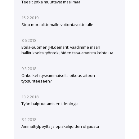
Teesit jotka muuttavat maailmaa
15.2.2019
Stop moraalittomalle voitontavoittelulle
8.6.2018
Etelä-Suomen JHLdemarit: vaadimme maan
hallitukselta työntekijöiden tasa-arvoista kohtelua
9.3.2018
Onko kehitysvammaisella oikeus aitoon
työsuhteeseen?
13.2.2018
Työn halpuuttamisen ideologia
8.1.2018
Ammattiylpeyttä ja opiskelijoiden ohjausta