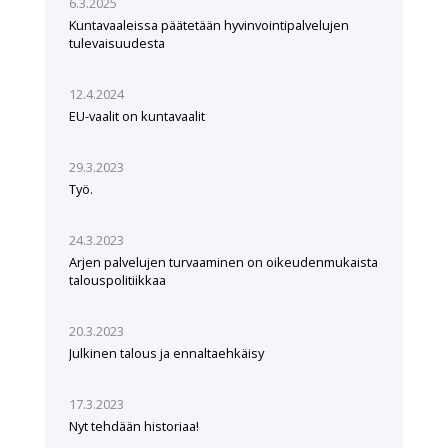
6.3.2025
Kuntavaaleissa päätetään hyvinvointipalvelujen
tulevaisuudesta
12.4.2024
EU-vaalit on kuntavaalit
29.3.2023
Työ.
24.3.2023
Arjen palvelujen turvaaminen on oikeudenmukaista
talouspolitiikkaa
20.3.2023
Julkinen talous ja ennaltaehkäisy
17.3.2023
Nyt tehdään historiaa!