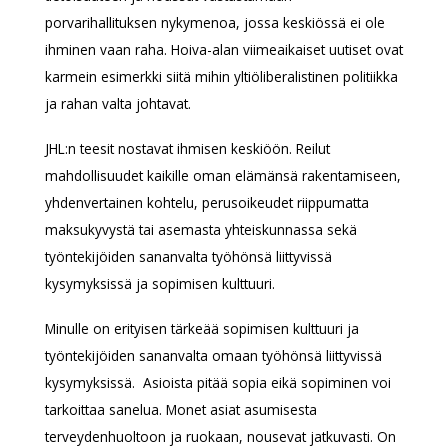
porvarihallituksen nykymenoa, jossa keskiössä ei ole
ihminen vaan raha. Hoiva-alan viimeaikaiset uutiset ovat
karmein esimerkki siitä mihin yltiöliberalistinen politiikka
ja rahan valta johtavat.
JHL:n teesit nostavat ihmisen keskiöön. Reilut
mahdollisuudet kaikille oman elämänsä rakentamiseen,
yhdenvertainen kohtelu, perusoikeudet riippumatta
maksukyvystä tai asemasta yhteiskunnassa sekä
työntekijöiden sananvalta työhönsä liittyvissä
kysymyksissä ja sopimisen kulttuuri.
Minulle on erityisen tärkeää sopimisen kulttuuri ja
työntekijöiden sananvalta omaan työhönsä liittyvissä
kysymyksissä. Asioista pitää sopia eikä sopiminen voi
tarkoittaa sanelua. Monet asiat asumisesta
terveydenhuoltoon ja ruokaan, nousevat jatkuvasti. On