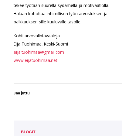
tekee työtään suurella sydämellä ja motivaatiolla.
Haluan kohottaa inhimillisen työn arvostuksen ja
palkkauksen sille kuuluvalle tasolle.
Kohti arvovalintavaaleja
Eija Tuohimaa, Keski-Suomi
eija.tuohimaa@gmail.com
www.eijatuohimaa.net
Jaa juttu
BLOGIT