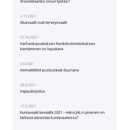
Arvostetaanko sinun työtäsi?
2.11.2021
Aluevaalit ovat terveysvaalit
27.10.2021
Varhaiskasvatuksen henkilöstömitoituksen
kiertäminen on loputtava
3.6.2021
Ammattiliitot puolustavat duunaria
29.4.2021
Vappukirjoitus
17.2.2021
Kuntavaalit keväällä 2021 – miksi JHL:n jäsenen on
tärkeää äänestää kuntavaaleissa?