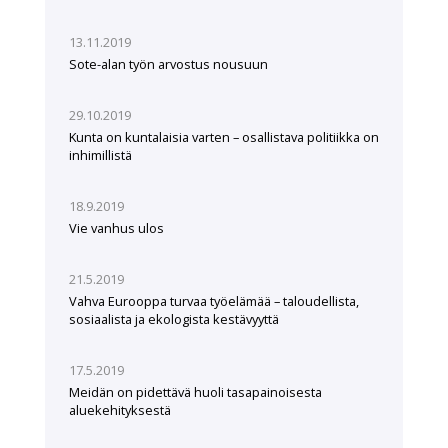
13.11.2019
Sote-alan työn arvostus nousuun
29.10.2019
Kunta on kuntalaisia varten – osallistava politiikka on
inhimillistä
18.9.2019
Vie vanhus ulos
21.5.2019
Vahva Eurooppa turvaa työelämää – taloudellista,
sosiaalista ja ekologista kestävyyttä
17.5.2019
Meidän on pidettävä huoli tasapainoisesta
aluekehityksestä