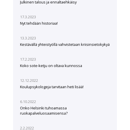
Julkinen talous ja ennaltaehkäisy
17.3.2023
Nyt tehdään historiaa!
13.3.2023
Kestävällä yhteistyöllä vahvistetaan kriisinsietokykyä
17.2.2023
Koko sote-ketju on oltava kunnossa
12.12.2022
Koulupsykologeja tarvitaan heti lisää!
6.10.2022
Onko Helsinki tuhoamassa
ruokapalveluosaamisensa?
2.2.2022