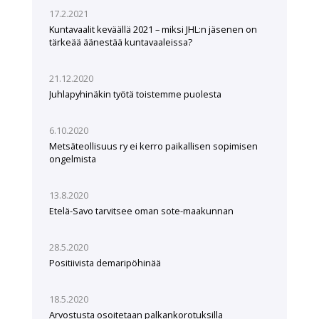
17.2.2021
Kuntavaalit keväällä 2021 – miksi JHL:n jäsenen on
tärkeää äänestää kuntavaaleissa?
21.12.2020
Juhlapyhinäkin työtä toistemme puolesta
6.10.2020
Metsäteollisuus ry ei kerro paikallisen sopimisen
ongelmista
13.8.2020
Etelä-Savo tarvitsee oman sote-maakunnan
28.5.2020
Positiivista demaripöhinää
18.5.2020
Arvostusta osoitetaan palkankorotuksilla