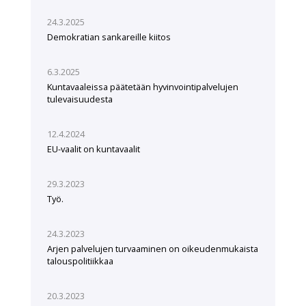
24.3.2025
Demokratian sankareille kiitos
6.3.2025
Kuntavaaleissa päätetään hyvinvointipalvelujen
tulevaisuudesta
12.4.2024
EU-vaalit on kuntavaalit
29.3.2023
Työ.
24.3.2023
Arjen palvelujen turvaaminen on oikeudenmukaista
talouspolitiikkaa
20.3.2023