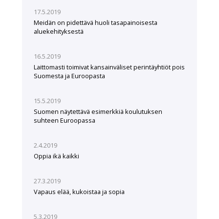
17.5.2019
Meidän on pidettävä huoli tasapainoisesta
aluekehityksestä
16.5.2019
Laittomasti toimivat kansainväliset perintäyhtiöt pois
Suomesta ja Euroopasta
15.5.2019
Suomen näytettävä esimerkkiä koulutuksen
suhteen Euroopassa
2.4.2019
Oppia ikä kaikki
27.3.2019
Vapaus elää, kukoistaa ja sopia
5.3.2019