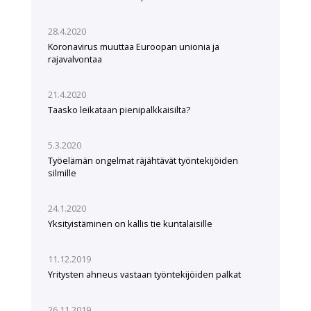
28.4.2020
Koronavirus muuttaa Euroopan unionia ja
rajavalvontaa
21.4.2020
Taasko leikataan pienipalkkaisilta?
5.3.2020
Työelämän ongelmat räjähtävät työntekijöiden
silmille
24.1.2020
Yksityistäminen on kallis tie kuntalaisille
11.12.2019
Yritysten ahneus vastaan työntekijöiden palkat
26.11.2019