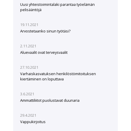
Uusi yhteistoimintalaki parantaa työelämän
pelisääntöjä
19.11.2021
Arvostetaanko sinun työtäsi?
2.11.2021
Aluevaalit ovat terveysvaalit
27.10.2021
Varhaiskasvatuksen henkilöstömitoituksen
kiertäminen on loputtava
3.6.2021
Ammattiliitot puolustavat duunaria
29.4.2021
Vappukirjoitus