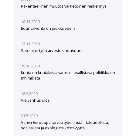
Rakenteellinen muutos vai tietoinen heikennys
18.11.2019
Edunvalvonta on joukkuepeliä
13.11.2019
Sote-alan työn arvostus nousuun
29.10.2019
Kunta on kuntalaisia varten – osallistava politiikka on
inhimillistä
18.9.2019
Vie vanhus ulos
21.5.2019
Vahva Eurooppa turvaa työelämää – taloudellista,
sosiaalista ja ekologista kestävyyttä