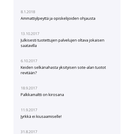
8.1.2018
Ammattiylpeyttä ja opiskelijoiden ohjausta
13.10.2017
Julkisesti tuotettujen palvelujen oltava jokaisen
saatavilla
6.10.2017
Keiden selkänahasta yksityisen sote-alan tuotot
revitään?
18.9.2017
Palkkamaltti on kirosana
11.9.2017
Jyrkkä ei kiusaamiselle!
31.8.2017