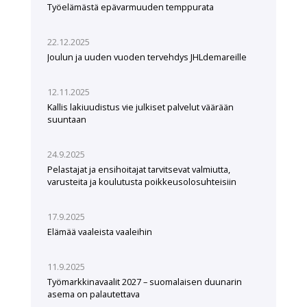
Työelämästä epävarmuuden temppurata
22.12.2025
Joulun ja uuden vuoden tervehdys JHLdemareille
12.11.2025
Kallis lakiuudistus vie julkiset palvelut väärään
suuntaan
24.9.2025
Pelastajat ja ensihoitajat tarvitsevat valmiutta,
varusteita ja koulutusta poikkeusolosuhteisiin
17.9.2025
Elämää vaaleista vaaleihin
11.9.2025
Työmarkkinavaalit 2027 – suomalaisen duunarin
asema on palautettava