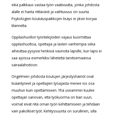
eikä palkkaus vastaa työn vaativuutta, jonka johdosta
alalle ei haeta riittävästi ja vaihtuvuus on suurta.
Psykologien koulutuspaikkojen lisäys ei yksin korjaa
tilannetta.
Oppilashuollon työntekijöiden vajaus kuormittaa
oppilashuoltoa, opettajia ja lasten vanhempia sekä
aiheuttaa pysyviä henkisiä vaurioita lapsille, kun lapsi ei
saa ajoissa esimerkiksi lähetettä tarvitsemaansa
sairaalahoitoon.
Ongelmien johdosta koulujen järjestyshäiriöt ovat
lisääntyneet ja opettajien työajasta menee iso osa
muuhun kuin opettamiseen. Yhä useammin kuulee
opettajan sanovan, että työkuorma on liian suuri,
voimat eivät riitä oman työn kehittämiseen ja tehdään
vain pakolliset työt. Kehityssuunta on surullinen, sillä