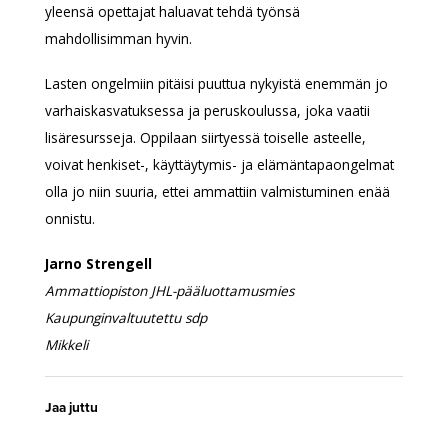
yleensä opettajat haluavat tehdä työnsä
mahdollisimman hyvin.
Lasten ongelmiin pitäisi puuttua nykyistä enemmän jo
varhaiskasvatuksessa ja peruskoulussa, joka vaatii
lisäresursseja. Oppilaan siirtyessä toiselle asteelle,
voivat henkiset-, käyttäytymis- ja elämäntapaongelmat
olla jo niin suuria, ettei ammattiin valmistuminen enää
onnistu.
Jarno Strengell
Ammattiopiston JHL-pääluottamusmies
Kaupunginvaltuutettu sdp
Mikkeli
Jaa juttu