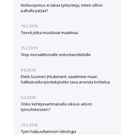
Nollasopimus ei takaa työtunteja, miten silloin
palkalla pärjää?
18.2.2019
Teesit jotka muuttavat maailmaa
15.2.2019
Stop moraalittomalle voitontavoittelulle
8.6.2018
Etelä-Suomen JHLdemarit: vaadimme maan
hallitukselta työntekijöiden tasa-arvoista kohtelua
9.3.2018
Onko kehitysvammaisella oikeus aitoon
työsuhteeseen?
13.2.2018
Työn halpuuttamisen ideologia