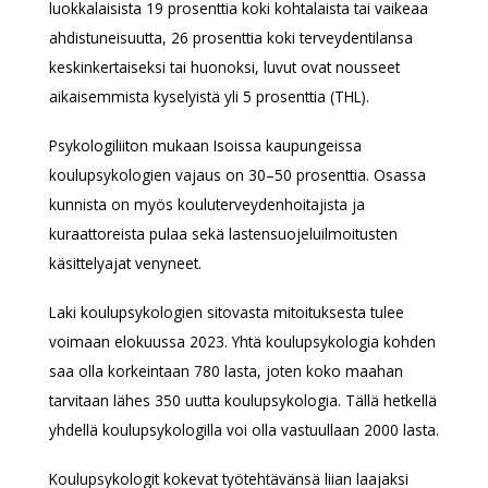
luokkalaisista 19 prosenttia koki kohtalaista tai vaikeaa
ahdistuneisuutta, 26 prosenttia koki terveydentilansa
keskinkertaiseksi tai huonoksi, luvut ovat nousseet
aikaisemmista kyselyistä yli 5 prosenttia (THL).
Psykologiliiton mukaan Isoissa kaupungeissa
koulupsykologien vajaus on 30–50 prosenttia. Osassa
kunnista on myös kouluterveydenhoitajista ja
kuraattoreista pulaa sekä lastensuojeluilmoitusten
käsittelyajat venyneet.
Laki koulupsykologien sitovasta mitoituksesta tulee
voimaan elokuussa 2023. Yhtä koulupsykologia kohden
saa olla korkeintaan 780 lasta, joten koko maahan
tarvitaan lähes 350 uutta koulupsykologia. Tällä hetkellä
yhdellä koulupsykologilla voi olla vastuullaan 2000 lasta.
Koulupsykologit kokevat työtehtävänsä liian laajaksi