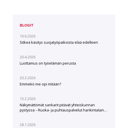
BLOGIT
10.6.2026
Sitkeä käsitys suojatyöpaikoista elää edelleen
20.4.2026
Luottamus on työelämän perusta
20.3.2026
Emmekö me opi mitään?
13.2.2026
Näkymättömät sankarit pitävät yhteiskunnan
pystyssä – Ruoka- ja puhtauspalvelut hankintalain
hampaissa
28.1.2026