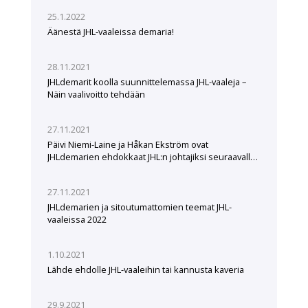
25.1.2022
Äänestä JHL-vaaleissa demaria!
28.11.2021
JHLdemarit koolla suunnittelemassa JHL-vaaleja –
Näin vaalivoitto tehdään
27.11.2021
Päivi Niemi-Laine ja Håkan Ekström ovat
JHLdemarien ehdokkaat JHL:n johtajiksi seuraavalle
viisivuotiskaudelle
27.11.2021
JHLdemarien ja sitoutumattomien teemat JHL-
vaaleissa 2022
1.10.2021
Lähde ehdolle JHL-vaaleihin tai kannusta kaveria
29.9.2021