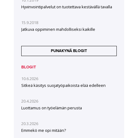
Hyvinvointipalvelut on tuotettava kestävällä tavalla
15.9.2018
Jatkuva oppiminen mahdolliseksi kaikille
PUNAKYNÄ BLOGIT
BLOGIT
10.6.2026
Sitkeä käsitys suojatyöpaikoista elää edelleen
20.4.2026
Luottamus on työelämän perusta
20.3.2026
Emmekö me opi mitään?