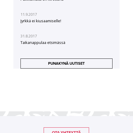
11.9.2017
Jyrkkä ei kiusaamiselle!
31.8.2017
Taikanappulaa etsimässä
PUNAKYNÄ UUTISET
OTA YHTEYTTÄ