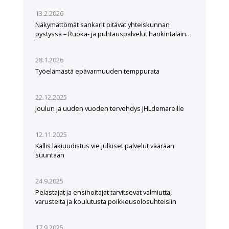
13.2.2026
Näkymättömät sankarit pitävät yhteiskunnan
pystyssä – Ruoka- ja puhtauspalvelut hankintalain
hampaissa
28.1.2026
Työelämästä epävarmuuden temppurata
22.12.2025
Joulun ja uuden vuoden tervehdys JHLdemareille
12.11.2025
Kallis lakiuudistus vie julkiset palvelut väärään
suuntaan
24.9.2025
Pelastajat ja ensihoitajat tarvitsevat valmiutta,
varusteita ja koulutusta poikkeusolosuhteisiin
17.9.2025