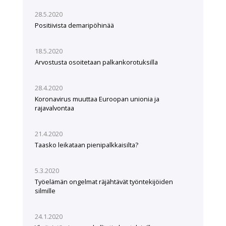
28.5.2020
Positiivista demaripöhinää
18.5.2020
Arvostusta osoitetaan palkankorotuksilla
28.4.2020
Koronavirus muuttaa Euroopan unionia ja
rajavalvontaa
21.4.2020
Taasko leikataan pienipalkkaisilta?
5.3.2020
Työelämän ongelmat räjähtävät työntekijöiden
silmille
24.1.2020