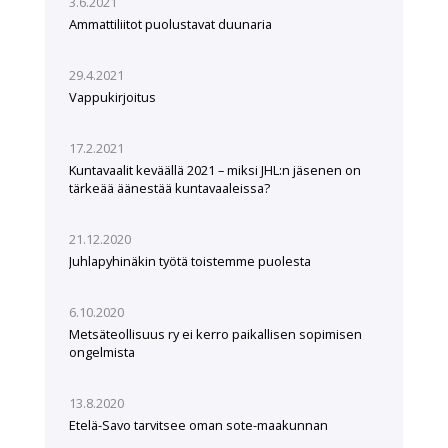
3.6.2021
Ammattiliitot puolustavat duunaria
29.4.2021
Vappukirjoitus
17.2.2021
Kuntavaalit keväällä 2021 – miksi JHL:n jäsenen on
tärkeää äänestää kuntavaaleissa?
21.12.2020
Juhlapyhinäkin työtä toistemme puolesta
6.10.2020
Metsäteollisuus ry ei kerro paikallisen sopimisen
ongelmista
13.8.2020
Etelä-Savo tarvitsee oman sote-maakunnan