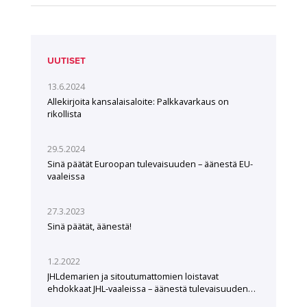
UUTISET
13.6.2024
Allekirjoita kansalaisaloite: Palkkavarkaus on
rikollista
29.5.2024
Sinä päätät Euroopan tulevaisuuden – äänestä EU-
vaaleissa
27.3.2023
Sinä päätät, äänestä!
1.2.2022
JHLdemarien ja sitoutumattomien loistavat
ehdokkaat JHL-vaaleissa – äänestä tulevaisuuden
tekijöitä