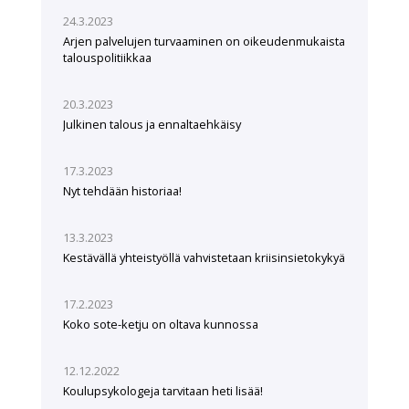
24.3.2023
Arjen palvelujen turvaaminen on oikeudenmukaista
talouspolitiikkaa
20.3.2023
Julkinen talous ja ennaltaehkäisy
17.3.2023
Nyt tehdään historiaa!
13.3.2023
Kestävällä yhteistyöllä vahvistetaan kriisinsietokykyä
17.2.2023
Koko sote-ketju on oltava kunnossa
12.12.2022
Koulupsykologeja tarvitaan heti lisää!