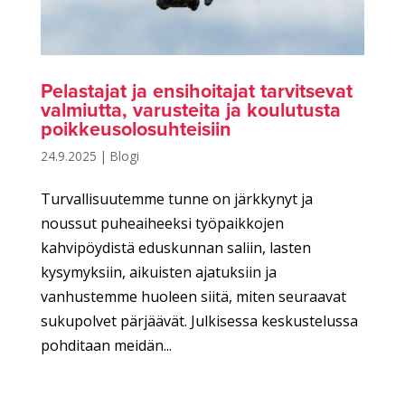
Pelastajat ja ensihoitajat tarvitsevat
valmiutta, varusteita ja koulutusta
poikkeusolosuhteisiin
24.9.2025
|
Blogi
Turvallisuutemme tunne on järkkynyt ja
noussut puheaiheeksi työpaikkojen
kahvipöydistä eduskunnan saliin, lasten
kysymyksiin, aikuisten ajatuksiin ja
vanhustemme huoleen siitä, miten seuraavat
sukupolvet pärjäävät. Julkisessa keskustelussa
pohditaan meidän...