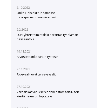
6.10.2022
Onko Helsinki tuhoamassa
ruokapalveluosaamisensa?
2.2.2022
Uusi yhteistoimintalaki parantaa työelämän
pelisääntöjä
19.11.2021
Arvostetaanko sinun työtäsi?
2.11.2021
Aluevaalit ovat terveysvaalit
27.10.2021
Varhaiskasvatuksen henkilöstömitoituksen
kiertäminen on loputtava