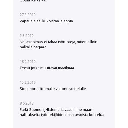
Oppia ikä kaikki
27.3.2019
Vapaus elää, kukoistaa ja sopia
5.3.2019
Nollasopimus ei takaa työtunteja, miten silloin
palkalla pärjää?
18.2.2019
Teesit jotka muuttavat maailmaa
15.2.2019
Stop moraalittomalle voitontavoittelulle
8.6.2018
Etelä-Suomen JHLdemarit: vaadimme maan
hallitukselta työntekijöiden tasa-arvoista kohtelua