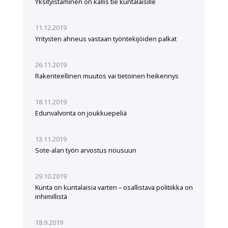
Yksityistäminen on kallis tie kuntalaisille
11.12.2019
Yritysten ahneus vastaan työntekijöiden palkat
26.11.2019
Rakenteellinen muutos vai tietoinen heikennys
18.11.2019
Edunvalvonta on joukkuepeliä
13.11.2019
Sote-alan työn arvostus nousuun
29.10.2019
Kunta on kuntalaisia varten – osallistava politiikka on
inhimillistä
18.9.2019