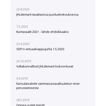
22.8.2020
JHLdemarit tavattavissa puoluekokouksessa
7.5.2020
Kuntavaalit 2021 – lähde ehdokkaaksi
23.4.2020
SDP:n virtuaalivappujuhla 1.5.2020
26.10.2019
Valtakunnalliset JHLdemarit kokoontuvat
9.9.2019
Kansalaisaloite vammaisasiavaltuutetun viran
perustamisesta
28.5.2019
Onnea uudet mepit!