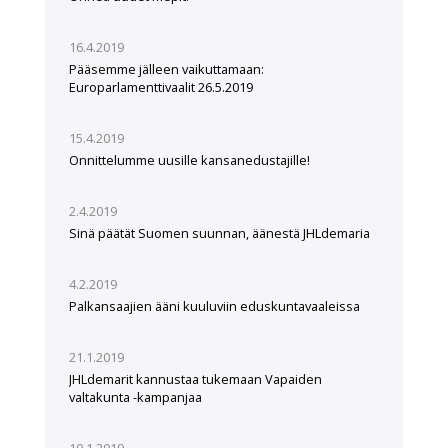
16.4.2019
Pääsemme jälleen vaikuttamaan:
Europarlamenttivaalit 26.5.2019
15.4.2019
Onnittelumme uusille kansanedustajille!
2.4.2019
Sinä päätät Suomen suunnan, äänestä JHLdemaria
4.2.2019
Palkansaajien ääni kuuluviin eduskuntavaaleissa
21.1.2019
JHLdemarit kannustaa tukemaan Vapaiden
valtakunta -kampanjaa
10.1.2019