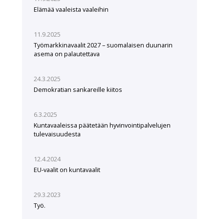
Elämää vaaleista vaaleihin
11.9.2025
Työmarkkinavaalit 2027 – suomalaisen duunarin
asema on palautettava
24.3.2025
Demokratian sankareille kiitos
6.3.2025
Kuntavaaleissa päätetään hyvinvointipalvelujen
tulevaisuudesta
12.4.2024
EU-vaalit on kuntavaalit
29.3.2023
Työ.