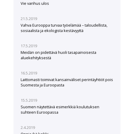
Vie vanhus ulos
21.5.2019
Vahva Eurooppa turvaa työelämää – taloudellista,
sosiaalista ja ekologista kestävyyttä
17.5.2019
Meidän on pidettävä huoli tasapainoisesta
aluekehityksestä
16.5.2019
Laittomasti toimivat kansainväliset perintäyhtiöt pois
Suomesta ja Euroopasta
15.5.2019
Suomen näytettävä esimerkkiä koulutuksen
suhteen Euroopassa
2.4.2019