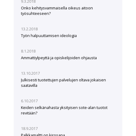
9.3.2018
Onko kehitysvammaisella oikeus aitoon
työsuhteeseen?
13.2.2018
Työn halpuuttamisen ideologia
8.1.2018
Ammattiylpeyttä ja opiskelijoiden ohjausta
13.10.2017
Julkisesti tuotettujen palvelujen oltava jokaisen
saatavilla
6.10.2017
Keiden selkänahasta yksityisen sote-alan tuotot
revitään?
18.9.2017
Palkkamaltti on kirosana