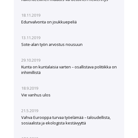
18.11.2019
Edunvalvonta on joukkuepeliä
13.11.2019
Sote-alan työn arvostus nousuun
29.10.2019
Kunta on kuntalaisia varten – osallistava politiikka on
inhimillistä
18.9.2019
Vie vanhus ulos
21.5.2019
Vahva Eurooppa turvaa työelämää – taloudellista,
sosiaalista ja ekologista kestävyyttä