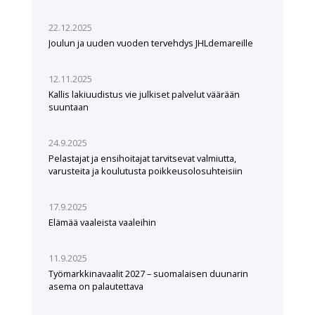
22.12.2025
Joulun ja uuden vuoden tervehdys JHLdemareille
12.11.2025
Kallis lakiuudistus vie julkiset palvelut väärään
suuntaan
24.9.2025
Pelastajat ja ensihoitajat tarvitsevat valmiutta,
varusteita ja koulutusta poikkeusolosuhteisiin
17.9.2025
Elämää vaaleista vaaleihin
11.9.2025
Työmarkkinavaalit 2027 – suomalaisen duunarin
asema on palautettava