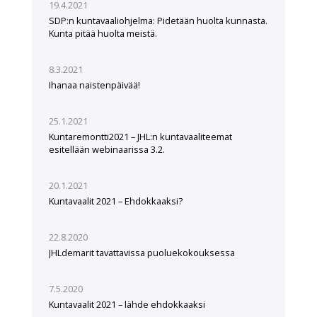
19.4.2021
SDP:n kuntavaaliohjelma: Pidetään huolta kunnasta.
Kunta pitää huolta meistä.
8.3.2021
Ihanaa naistenpäivää!
25.1.2021
Kuntaremontti2021 – JHL:n kuntavaaliteemat
esitellään webinaarissa 3.2.
20.1.2021
Kuntavaalit 2021 – Ehdokkaaksi?
22.8.2020
JHLdemarit tavattavissa puoluekokouksessa
7.5.2020
Kuntavaalit 2021 – lähde ehdokkaaksi