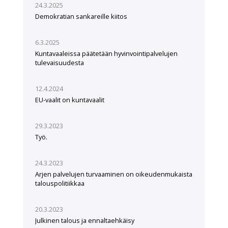
24.3.2025
Demokratian sankareille kiitos
6.3.2025
Kuntavaaleissa päätetään hyvinvointipalvelujen
tulevaisuudesta
12.4.2024
EU-vaalit on kuntavaalit
29.3.2023
Työ.
24.3.2023
Arjen palvelujen turvaaminen on oikeudenmukaista
talouspolitiikkaa
20.3.2023
Julkinen talous ja ennaltaehkäisy