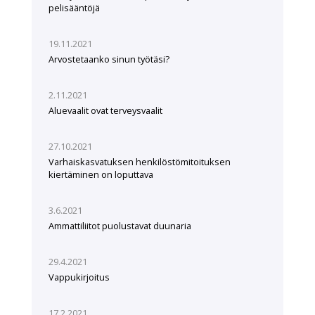
pelisääntöjä
19.11.2021
Arvostetaanko sinun työtäsi?
2.11.2021
Aluevaalit ovat terveysvaalit
27.10.2021
Varhaiskasvatuksen henkilöstömitoituksen
kiertäminen on loputtava
3.6.2021
Ammattiliitot puolustavat duunaria
29.4.2021
Vappukirjoitus
17.2.2021