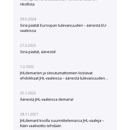
rikollista
29.5.2024
Sinä päätät Euroopan tulevaisuuden – äänestä EU-
vaaleissa
27.3.2023
Sinä päätät, äänestä!
1.2.2022
JHLdemarien ja sitoutumattomien loistavat
ehdokkaat JHL-vaaleissa – äänestä tulevaisuuden
tekijöitä
25.1.2022
Äänestä JHL-vaaleissa demaria!
28.11.2021
JHLdemarit koolla suunnittelemassa JHL-vaaleja –
Näin vaalivoitto tehdään