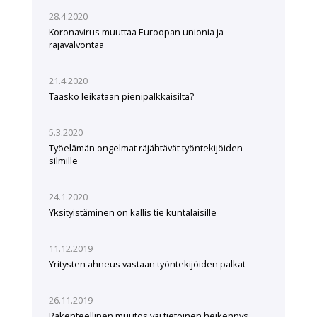
28.4.2020
Koronavirus muuttaa Euroopan unionia ja
rajavalvontaa
21.4.2020
Taasko leikataan pienipalkkaisilta?
5.3.2020
Työelämän ongelmat räjähtävät työntekijöiden
silmille
24.1.2020
Yksityistäminen on kallis tie kuntalaisille
11.12.2019
Yritysten ahneus vastaan työntekijöiden palkat
26.11.2019
Rakenteellinen muutos vai tietoinen heikennys