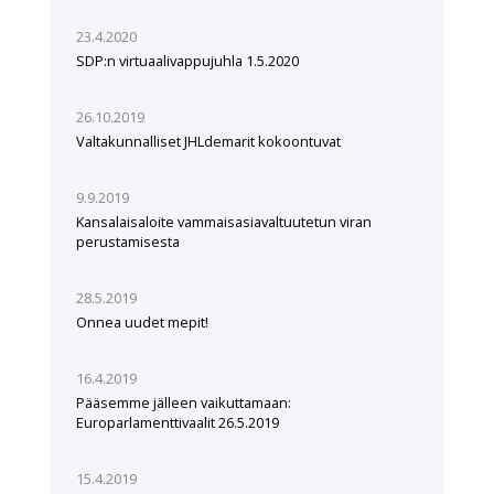
23.4.2020
SDP:n virtuaalivappujuhla 1.5.2020
26.10.2019
Valtakunnalliset JHLdemarit kokoontuvat
9.9.2019
Kansalaisaloite vammaisasiavaltuutetun viran
perustamisesta
28.5.2019
Onnea uudet mepit!
16.4.2019
Pääsemme jälleen vaikuttamaan:
Europarlamenttivaalit 26.5.2019
15.4.2019