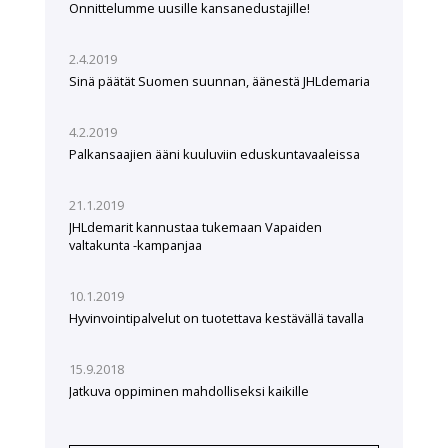
Onnittelumme uusille kansanedustajille!
2.4.2019
Sinä päätät Suomen suunnan, äänestä JHLdemaria
4.2.2019
Palkansaajien ääni kuuluviin eduskuntavaaleissa
21.1.2019
JHLdemarit kannustaa tukemaan Vapaiden
valtakunta -kampanjaa
10.1.2019
Hyvinvointipalvelut on tuotettava kestävällä tavalla
15.9.2018
Jatkuva oppiminen mahdolliseksi kaikille