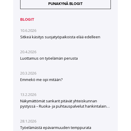
PUNAKYNÄ BLOGIT
BLOGIT
10.6.2026
Sitkeä käsitys suojatyöpaikoista elää edelleen
20.4.2026
Luottamus on työelämän perusta
20.3.2026
Emmekö me opi mitään?
13.2.2026
Näkymättömät sankarit pitävät yhteiskunnan
pystyssä – Ruoka- ja puhtauspalvelut hankintalain
hampaissa
28.1.2026
Työelämästä epävarmuuden temppurata