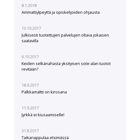
8.1.2018
Ammattiylpeyttä ja opiskelijoiden ohjausta
13.10.2017
Julkisesti tuotettujen palvelujen oltava jokaisen
saatavilla
6.10.2017
Keiden selkänahasta yksityisen sote-alan tuotot
revitään?
18.9.2017
Palkkamaltti on kirosana
11.9.2017
Jyrkkä ei kiusaamiselle!
31.8.2017
Taikanappulaa etsimässä