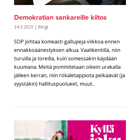
Demokratian sankareille kiitos
24.3.2025
|
Blogi
SDP johtaa komeasti gallupeja viikkoa ennen
ennakkoäänestyksen alkua. Vaalikentillä, niin
turuilla ja toreilla, kuin somessakin käydään
kuumana. Meitä pommitetaan oikein urakalla
jälleen kerran, niin rökäletappiota pelkäävät (ja
syystäkin) hallituspuolueet, muut...