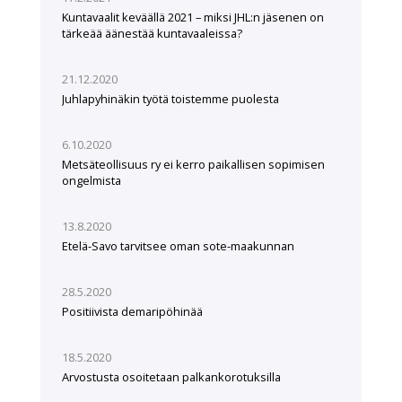
Kuntavaalit keväällä 2021 – miksi JHL:n jäsenen on
tärkeää äänestää kuntavaaleissa?
21.12.2020
Juhlapyhinäkin työtä toistemme puolesta
6.10.2020
Metsäteollisuus ry ei kerro paikallisen sopimisen
ongelmista
13.8.2020
Etelä-Savo tarvitsee oman sote-maakunnan
28.5.2020
Positiivista demaripöhinää
18.5.2020
Arvostusta osoitetaan palkankorotuksilla