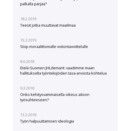
palkalla pärjää?
18.2.2019
Teesit jotka muuttavat maailmaa
15.2.2019
Stop moraalittomalle voitontavoittelulle
8.6.2018
Etelä-Suomen JHLdemarit: vaadimme maan
hallitukselta työntekijöiden tasa-arvoista kohtelua
9.3.2018
Onko kehitysvammaisella oikeus aitoon
työsuhteeseen?
13.2.2018
Työn halpuuttamisen ideologia