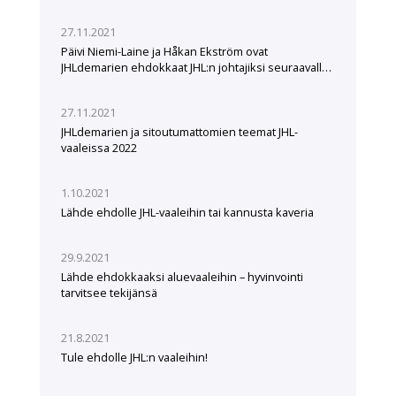
27.11.2021
Päivi Niemi-Laine ja Håkan Ekström ovat
JHLdemarien ehdokkaat JHL:n johtajiksi seuraavalle
viisivuotiskaudelle
27.11.2021
JHLdemarien ja sitoutumattomien teemat JHL-
vaaleissa 2022
1.10.2021
Lähde ehdolle JHL-vaaleihin tai kannusta kaveria
29.9.2021
Lähde ehdokkaaksi aluevaaleihin – hyvinvointi
tarvitsee tekijänsä
21.8.2021
Tule ehdolle JHL:n vaaleihin!