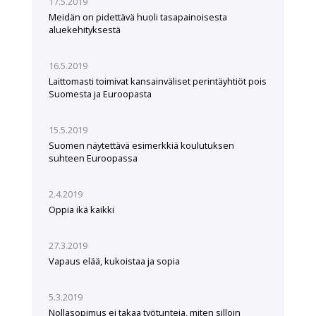
17.5.2019
Meidän on pidettävä huoli tasapainoisesta
aluekehityksestä
16.5.2019
Laittomasti toimivat kansainväliset perintäyhtiöt pois
Suomesta ja Euroopasta
15.5.2019
Suomen näytettävä esimerkkiä koulutuksen
suhteen Euroopassa
2.4.2019
Oppia ikä kaikki
27.3.2019
Vapaus elää, kukoistaa ja sopia
5.3.2019
Nollasopimus ei takaa työtunteja, miten silloin