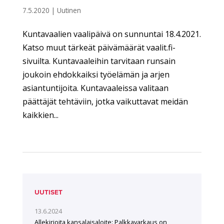
7.5.2020
|
Uutinen
Kuntavaalien vaalipäivä on sunnuntai 18.4.2021.
Katso muut tärkeät päivämäärät vaalit.fi-
sivuilta. Kuntavaaleihin tarvitaan runsain
joukoin ehdokkaiksi työelämän ja arjen
asiantuntijoita. Kuntavaaleissa valitaan
päättäjät tehtäviin, jotka vaikuttavat meidän
kaikkien...
UUTISET
13.6.2024
Allekirjoita kansalaisaloite: Palkkavarkaus on