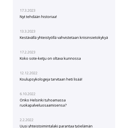
17.3.2023
Nyt tehdään historiaa!
13.3.2023
Kestävällä yhteistyöllä vahvistetaan kriisinsietokykyä
17.2.2023
Koko sote-ketju on oltava kunnossa
12.12.2022
Koulupsykologeja tarvitaan heti lisää!
6.10.2022
Onko Helsinki tuhoamassa
ruokapalveluosaamisensa?
2.2.2022
Uusi yhteistoimintalaki parantaa työelämän