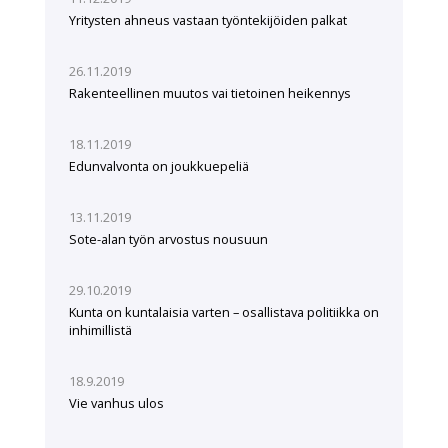
Yritysten ahneus vastaan työntekijöiden palkat
26.11.2019
Rakenteellinen muutos vai tietoinen heikennys
18.11.2019
Edunvalvonta on joukkuepeliä
13.11.2019
Sote-alan työn arvostus nousuun
29.10.2019
Kunta on kuntalaisia varten – osallistava politiikka on
inhimillistä
18.9.2019
Vie vanhus ulos