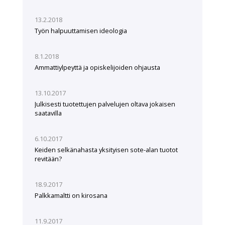
13.2.2018
Työn halpuuttamisen ideologia
8.1.2018
Ammattiylpeyttä ja opiskelijoiden ohjausta
13.10.2017
Julkisesti tuotettujen palvelujen oltava jokaisen
saatavilla
6.10.2017
Keiden selkänahasta yksityisen sote-alan tuotot
revitään?
18.9.2017
Palkkamaltti on kirosana
11.9.2017