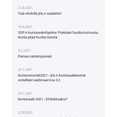
21.8.2021
Tule ehdolle JHL:n vaaleihin!
19.4.2021
SDP:n kuntavaaliohjelma: Pidetään huolta kunnasta.
Kunta pitää huolta meistä.
8.3.2021
Ihanaa naistenpäivää!
25.1.2021
Kuntaremontti2021 – JHL:n kuntavaaliteemat
esitellään webinaarissa 3.2.
20.1.2021
Kuntavaalit 2021 – Ehdokkaaksi?
22.8.2020