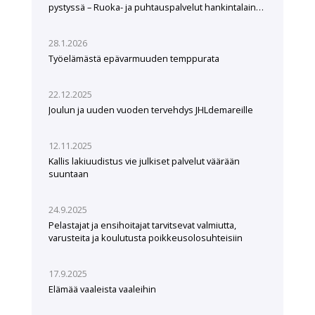
pystyssä – Ruoka- ja puhtauspalvelut hankintalain
hampaissa
28.1.2026
Työelämästä epävarmuuden temppurata
22.12.2025
Joulun ja uuden vuoden tervehdys JHLdemareille
12.11.2025
Kallis lakiuudistus vie julkiset palvelut väärään
suuntaan
24.9.2025
Pelastajat ja ensihoitajat tarvitsevat valmiutta,
varusteita ja koulutusta poikkeusolosuhteisiin
17.9.2025
Elämää vaaleista vaaleihin