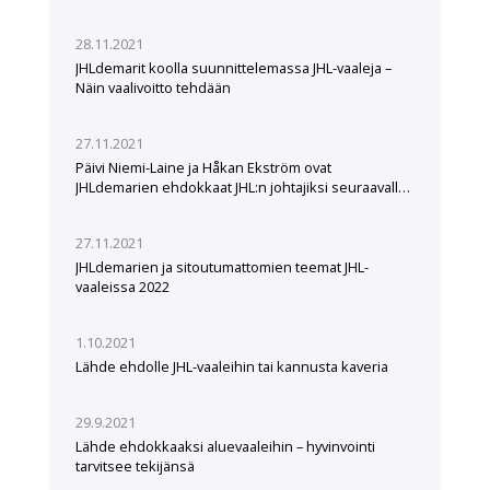
28.11.2021
JHLdemarit koolla suunnittelemassa JHL-vaaleja –
Näin vaalivoitto tehdään
27.11.2021
Päivi Niemi-Laine ja Håkan Ekström ovat
JHLdemarien ehdokkaat JHL:n johtajiksi seuraavalle
viisivuotiskaudelle
27.11.2021
JHLdemarien ja sitoutumattomien teemat JHL-
vaaleissa 2022
1.10.2021
Lähde ehdolle JHL-vaaleihin tai kannusta kaveria
29.9.2021
Lähde ehdokkaaksi aluevaaleihin – hyvinvointi
tarvitsee tekijänsä