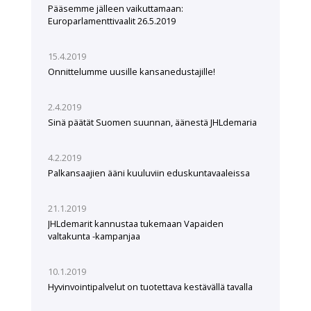
Pääsemme jälleen vaikuttamaan:
Europarlamenttivaalit 26.5.2019
15.4.2019
Onnittelumme uusille kansanedustajille!
2.4.2019
Sinä päätät Suomen suunnan, äänestä JHLdemaria
4.2.2019
Palkansaajien ääni kuuluviin eduskuntavaaleissa
21.1.2019
JHLdemarit kannustaa tukemaan Vapaiden
valtakunta -kampanjaa
10.1.2019
Hyvinvointipalvelut on tuotettava kestävällä tavalla