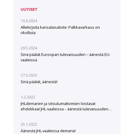
UUTISET
13.6.2024
Allekirjoita kansalaisaloite: Palkkavarkaus on
rikollista
29.5.2024
Sinä päätät Euroopan tulevaisuuden – äänestä EU-
vaaleissa
27.3.2023
Sinä päätät, äänestä!
1.2.2022
JHLdemarien ja sitoutumattomien loistavat
ehdokkaat JHL-vaaleissa – äänestä tulevaisuuden
tekijöitä
25.1.2022
Äänestä JHL-vaaleissa demaria!