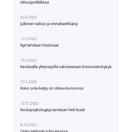
talouspolitiikkaa
20.3.2023
Julkinen talous ja ennaltaehkäisy
17.3.2023
Nyt tehdään historiaa!
13.3.2023
Kestävällä yhteistyöllä vahvistetaan kriisinsietokykyä
17.2.2023
Koko sote-ketju on oltava kunnossa
12.12.2022
Koulupsykologeja tarvitaan heti lisää!
6.10.2022
Onko Helsinki tuhoamassa