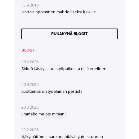
15.9.2018
Jatkuva oppiminen mahdolliseksi kaikille
PUNAKYNÄ BLOGIT
BLOGIT
10.6.2026
Sitkeä käsitys suojatyöpaikoista elää edelleen
20.4.2026
Luottamus on työelämän perusta
20.3.2026
Emmekö me opi mitään?
13.2.2026
Näkymättömät sankarit pitävät yhteiskunnan