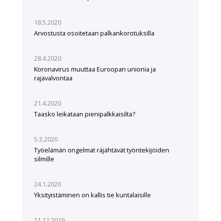
18.5.2020
Arvostusta osoitetaan palkankorotuksilla
28.4.2020
Koronavirus muuttaa Euroopan unionia ja
rajavalvontaa
21.4.2020
Taasko leikataan pienipalkkaisilta?
5.3.2020
Työelämän ongelmat räjähtävät työntekijöiden
silmille
24.1.2020
Yksityistäminen on kallis tie kuntalaisille
11.12.2019