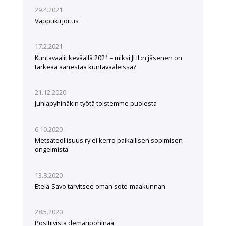
29.4.2021
Vappukirjoitus
17.2.2021
Kuntavaalit keväällä 2021 – miksi JHL:n jäsenen on
tärkeää äänestää kuntavaaleissa?
21.12.2020
Juhlapyhinäkin työtä toistemme puolesta
6.10.2020
Metsäteollisuus ry ei kerro paikallisen sopimisen
ongelmista
13.8.2020
Etelä-Savo tarvitsee oman sote-maakunnan
28.5.2020
Positiivista demaripöhinää