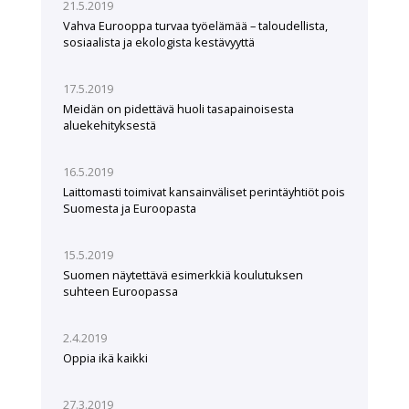
21.5.2019
Vahva Eurooppa turvaa työelämää – taloudellista,
sosiaalista ja ekologista kestävyyttä
17.5.2019
Meidän on pidettävä huoli tasapainoisesta
aluekehityksestä
16.5.2019
Laittomasti toimivat kansainväliset perintäyhtiöt pois
Suomesta ja Euroopasta
15.5.2019
Suomen näytettävä esimerkkiä koulutuksen
suhteen Euroopassa
2.4.2019
Oppia ikä kaikki
27.3.2019