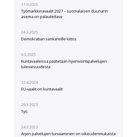
11.9.2025
Työmarkkinavaalit 2027 – suomalaisen duunarin
asema on palautettava
24.3.2025
Demokratian sankareille kiitos
6.3.2025
Kuntavaaleissa päätetään hyvinvointipalvelujen
tulevaisuudesta
12.4.2024
EU-vaalit on kuntavaalit
29.3.2023
Työ.
24.3.2023
Arjen palvelujen turvaaminen on oikeudenmukaista