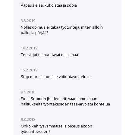
Vapaus elää, kukoistaa ja sopia
5.3.2019
Nollasopimus ei takaa työtunteja, miten silloin
palkalla pärjää?
18.2.2019
Teesit jotka muuttavat maailmaa
15.2.2019
Stop moraalittomalle voitontavoittelulle
8.6.2018
Etelä-Suomen JHLdemarit: vaadimme maan
hallitukselta työntekijöiden tasa-arvoista kohtelua
9.3.2018
Onko kehitysvammaisella oikeus aitoon
työsuhteeseen?