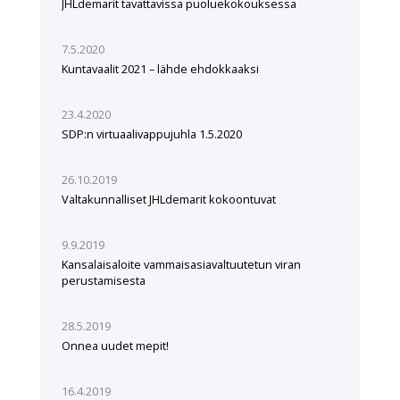
JHLdemarit tavattavissa puoluekokouksessa
7.5.2020
Kuntavaalit 2021 – lähde ehdokkaaksi
23.4.2020
SDP:n virtuaalivappujuhla 1.5.2020
26.10.2019
Valtakunnalliset JHLdemarit kokoontuvat
9.9.2019
Kansalaisaloite vammaisasiavaltuutetun viran
perustamisesta
28.5.2019
Onnea uudet mepit!
16.4.2019