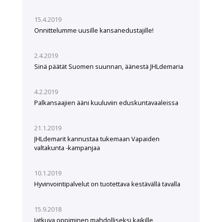
15.4.2019
Onnittelumme uusille kansanedustajille!
2.4.2019
Sinä päätät Suomen suunnan, äänestä JHLdemaria
4.2.2019
Palkansaajien ääni kuuluviin eduskuntavaaleissa
21.1.2019
JHLdemarit kannustaa tukemaan Vapaiden
valtakunta -kampanjaa
10.1.2019
Hyvinvointipalvelut on tuotettava kestävällä tavalla
15.9.2018
Jatkuva oppiminen mahdolliseksi kaikille