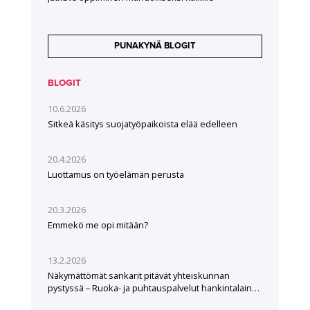
PUNAKYNÄ BLOGIT
BLOGIT
10.6.2026
Sitkeä käsitys suojatyöpaikoista elää edelleen
20.4.2026
Luottamus on työelämän perusta
20.3.2026
Emmekö me opi mitään?
13.2.2026
Näkymättömät sankarit pitävät yhteiskunnan
pystyssä – Ruoka- ja puhtauspalvelut hankintalain
hampaissa