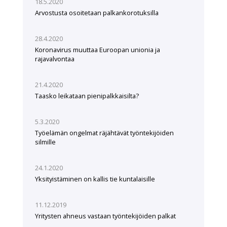
18.5.2020
Arvostusta osoitetaan palkankorotuksilla
28.4.2020
Koronavirus muuttaa Euroopan unionia ja
rajavalvontaa
21.4.2020
Taasko leikataan pienipalkkaisilta?
5.3.2020
Työelämän ongelmat räjähtävät työntekijöiden
silmille
24.1.2020
Yksityistäminen on kallis tie kuntalaisille
11.12.2019
Yritysten ahneus vastaan työntekijöiden palkat