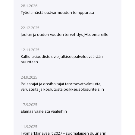
28.1.2026
Työelämästä epävarmuuden temppurata
22.12.2025
Joulun ja uuden vuoden tervehdys JHLdemareille
12.11.2025
Kallis lakiuudistus vie julkiset palvelut väärään
suuntaan
24.9.2025
Pelastajat ja ensihoitajat tarvitsevat valmiutta,
varusteita ja koulutusta poikkeusolosuhteisiin
17.9.2025
Elämää vaaleista vaaleihin
11.9.2025
Työmarkkinavaalit 2027 – suomalaisen duunarin