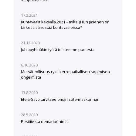
17.2.2021
Kuntavaalit keväällä 2021 – miksi JHL:n jäsenen on
tärkeää äänestää kuntavaaleissa?
21.12.2020
Juhlapyhinäkin työtä toistemme puolesta
6.10.2020
Metsäteollisuus ry ei kerro paikallisen sopimisen
ongelmista
13.8.2020
Etelä-Savo tarvitsee oman sote-maakunnan
28.5.2020
Positiivista demaripöhinää