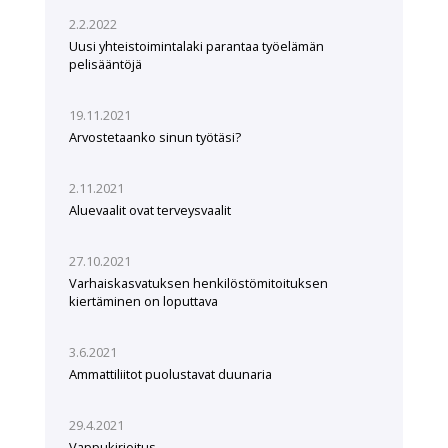
2.2.2022
Uusi yhteistoimintalaki parantaa työelämän
pelisääntöjä
19.11.2021
Arvostetaanko sinun työtäsi?
2.11.2021
Aluevaalit ovat terveysvaalit
27.10.2021
Varhaiskasvatuksen henkilöstömitoituksen
kiertäminen on loputtava
3.6.2021
Ammattiliitot puolustavat duunaria
29.4.2021
Vappukirjoitus