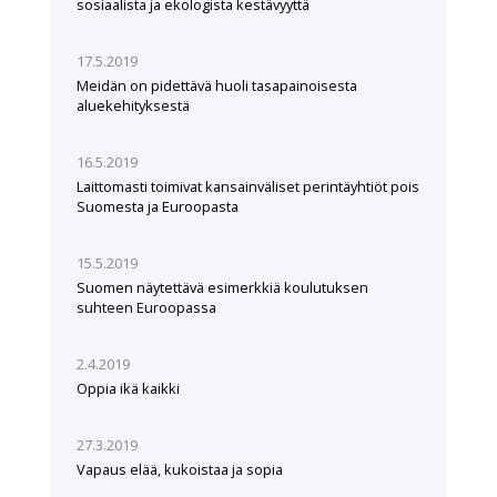
sosiaalista ja ekologista kestävyyttä
17.5.2019
Meidän on pidettävä huoli tasapainoisesta
aluekehityksestä
16.5.2019
Laittomasti toimivat kansainväliset perintäyhtiöt pois
Suomesta ja Euroopasta
15.5.2019
Suomen näytettävä esimerkkiä koulutuksen
suhteen Euroopassa
2.4.2019
Oppia ikä kaikki
27.3.2019
Vapaus elää, kukoistaa ja sopia