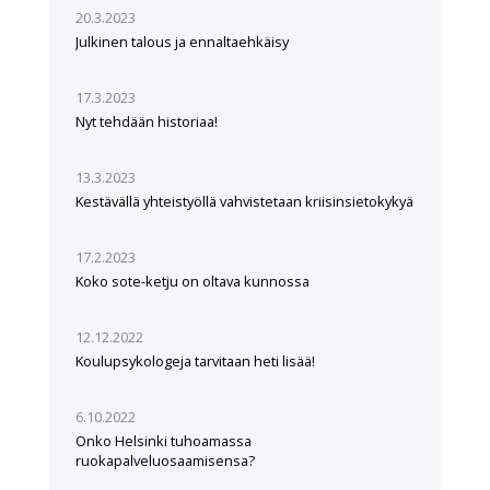
20.3.2023
Julkinen talous ja ennaltaehkäisy
17.3.2023
Nyt tehdään historiaa!
13.3.2023
Kestävällä yhteistyöllä vahvistetaan kriisinsietokykyä
17.2.2023
Koko sote-ketju on oltava kunnossa
12.12.2022
Koulupsykologeja tarvitaan heti lisää!
6.10.2022
Onko Helsinki tuhoamassa
ruokapalveluosaamisensa?