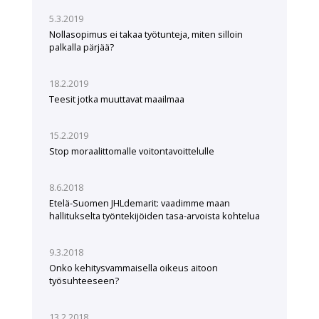
5.3.2019
Nollasopimus ei takaa työtunteja, miten silloin
palkalla pärjää?
18.2.2019
Teesit jotka muuttavat maailmaa
15.2.2019
Stop moraalittomalle voitontavoittelulle
8.6.2018
Etelä-Suomen JHLdemarit: vaadimme maan
hallitukselta työntekijöiden tasa-arvoista kohtelua
9.3.2018
Onko kehitysvammaisella oikeus aitoon
työsuhteeseen?
13.2.2018