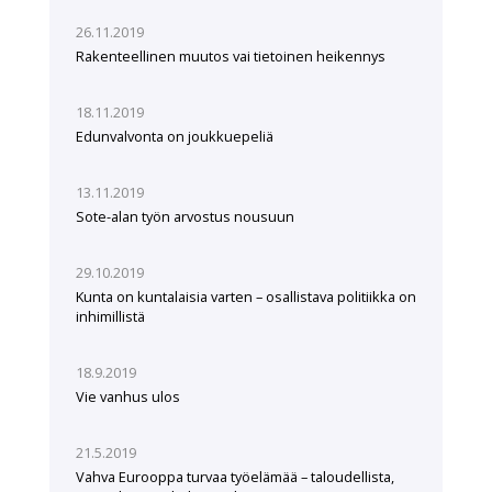
26.11.2019
Rakenteellinen muutos vai tietoinen heikennys
18.11.2019
Edunvalvonta on joukkuepeliä
13.11.2019
Sote-alan työn arvostus nousuun
29.10.2019
Kunta on kuntalaisia varten – osallistava politiikka on
inhimillistä
18.9.2019
Vie vanhus ulos
21.5.2019
Vahva Eurooppa turvaa työelämää – taloudellista,