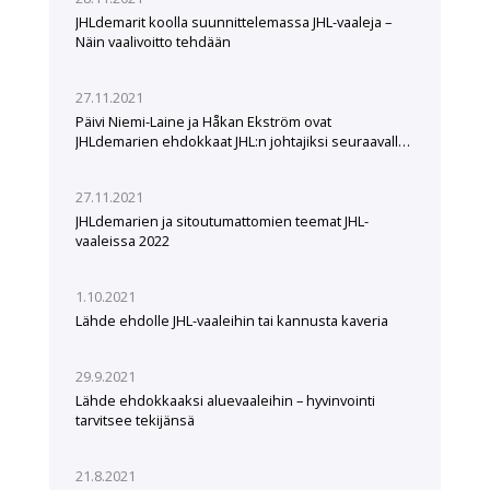
JHLdemarit koolla suunnittelemassa JHL-vaaleja –
Näin vaalivoitto tehdään
27.11.2021
Päivi Niemi-Laine ja Håkan Ekström ovat
JHLdemarien ehdokkaat JHL:n johtajiksi seuraavalle
viisivuotiskaudelle
27.11.2021
JHLdemarien ja sitoutumattomien teemat JHL-
vaaleissa 2022
1.10.2021
Lähde ehdolle JHL-vaaleihin tai kannusta kaveria
29.9.2021
Lähde ehdokkaaksi aluevaaleihin – hyvinvointi
tarvitsee tekijänsä
21.8.2021