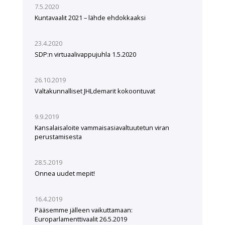
7.5.2020
Kuntavaalit 2021 – lähde ehdokkaaksi
23.4.2020
SDP:n virtuaalivappujuhla 1.5.2020
26.10.2019
Valtakunnalliset JHLdemarit kokoontuvat
9.9.2019
Kansalaisaloite vammaisasiavaltuutetun viran
perustamisesta
28.5.2019
Onnea uudet mepit!
16.4.2019
Pääsemme jälleen vaikuttamaan:
Europarlamenttivaalit 26.5.2019