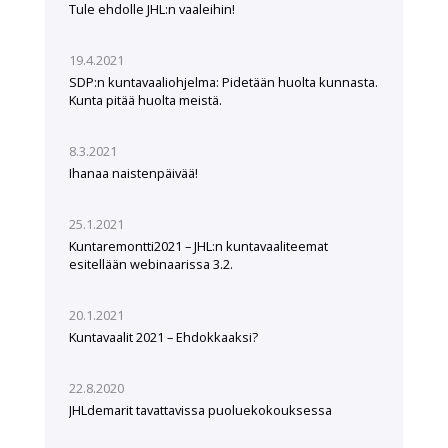
Tule ehdolle JHL:n vaaleihin!
19.4.2021
SDP:n kuntavaaliohjelma: Pidetään huolta kunnasta.
Kunta pitää huolta meistä.
8.3.2021
Ihanaa naistenpäivää!
25.1.2021
Kuntaremontti2021 – JHL:n kuntavaaliteemat
esitellään webinaarissa 3.2.
20.1.2021
Kuntavaalit 2021 – Ehdokkaaksi?
22.8.2020
JHLdemarit tavattavissa puoluekokouksessa