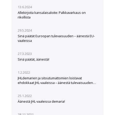
13.6.2024
Allekirjoita kansalaisaloite: Palkkavarkaus on
rikollista
29.5.2024
Sinä päätät Euroopan tulevaisuuden – äänestä EU-
vaaleissa
27.3.2023
Sinä päätät, äänestä!
1.2.2022
JHLdemarien ja sitoutumattomien loistavat
ehdokkaat JHL-vaaleissa – äänestä tulevaisuuden
tekijöitä
25.1.2022
Äänestä JHL-vaaleissa demaria!
28.11.2021