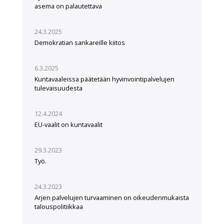
asema on palautettava
24.3.2025
Demokratian sankareille kiitos
6.3.2025
Kuntavaaleissa päätetään hyvinvointipalvelujen
tulevaisuudesta
12.4.2024
EU-vaalit on kuntavaalit
29.3.2023
Työ.
24.3.2023
Arjen palvelujen turvaaminen on oikeudenmukaista
talouspolitiikkaa