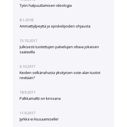
Työn halpuuttamisen ideologia
8.1.2018
Ammattiylpeyttä ja opiskelijoiden ohjausta
13.10.2017
Julkisesti tuotettujen palvelujen oltava jokaisen
saatavilla
6.10.2017
Keiden selkänahasta yksityisen sote-alan tuotot
revitään?
18.9.2017
Palkkamaltti on kirosana
11.9.2017
Jyrkkä ei kiusaamiselle!