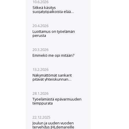
10.6.2026
Sitkeä käsitys
suojatyöpaikoista elää
edelleen
20.4.2026
Luottamus on työelämän
perusta
20.3.2026
Emmekö me opi mitään?
13.2.2026
Näkymättömät sankarit
pitävät yhteiskunnan
pystyssä – Ruoka- ja
puhtauspalvelut hankintalain
hampaissa
28.1.2026
Työelämästä epävarmuuden
temppurata
22.12.2025
Joulun ja uuden vuoden
tervehdys JHLdemareille