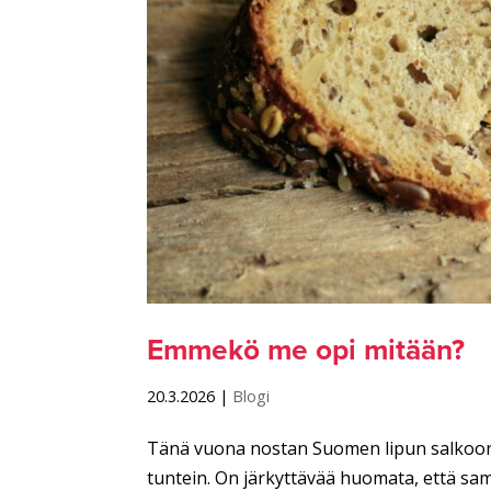
Emmekö me opi mitään?
20.3.2026
|
Blogi
Tänä vuona nostan Suomen lipun salkoon M
tuntein. On järkyttävää huomata, että samat