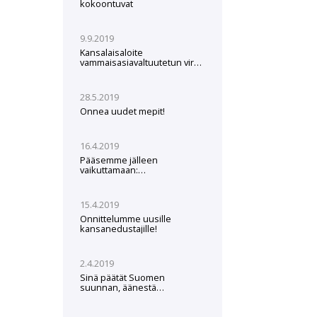
kokoontuvat
9.9.2019
Kansalaisaloite
vammaisasiavaltuutetun viran
perustamisesta
28.5.2019
Onnea uudet mepit!
16.4.2019
Pääsemme jälleen
vaikuttamaan:
Europarlamenttivaalit
26.5.2019
15.4.2019
Onnittelumme uusille
kansanedustajille!
2.4.2019
Sinä päätät Suomen
suunnan, äänestä
JHLdemaria