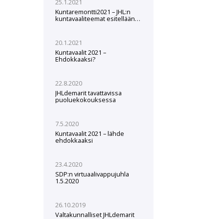
25.1.2021
Kuntaremontti2021 – JHL:n
kuntavaaliteemat esitellään
webinaarissa 3.2.
20.1.2021
Kuntavaalit 2021 –
Ehdokkaaksi?
22.8.2020
JHLdemarit tavattavissa
puoluekokouksessa
7.5.2020
Kuntavaalit 2021 – lähde
ehdokkaaksi
23.4.2020
SDP:n virtuaalivappujuhla
1.5.2020
26.10.2019
Valtakunnalliset JHLdemarit