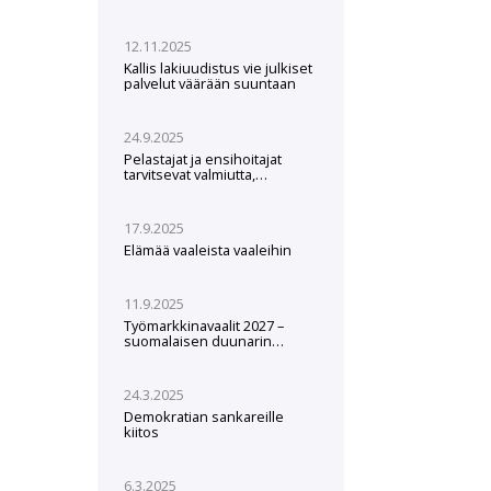
12.11.2025
Kallis lakiuudistus vie julkiset
palvelut väärään suuntaan
24.9.2025
Pelastajat ja ensihoitajat
tarvitsevat valmiutta,
varusteita ja koulutusta
poikkeusolosuhteisiin
17.9.2025
Elämää vaaleista vaaleihin
11.9.2025
Työmarkkinavaalit 2027 –
suomalaisen duunarin
asema on palautettava
24.3.2025
Demokratian sankareille
kiitos
6.3.2025