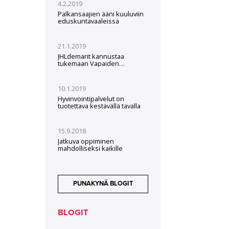
4.2.2019
Palkansaajien ääni kuuluviin
eduskuntavaaleissa
21.1.2019
JHLdemarit kannustaa
tukemaan Vapaiden
valtakunta -kampanjaa
10.1.2019
Hyvinvointipalvelut on
tuotettava kestävällä tavalla
15.9.2018
Jatkuva oppiminen
mahdolliseksi kaikille
PUNAKYNÄ BLOGIT
BLOGIT