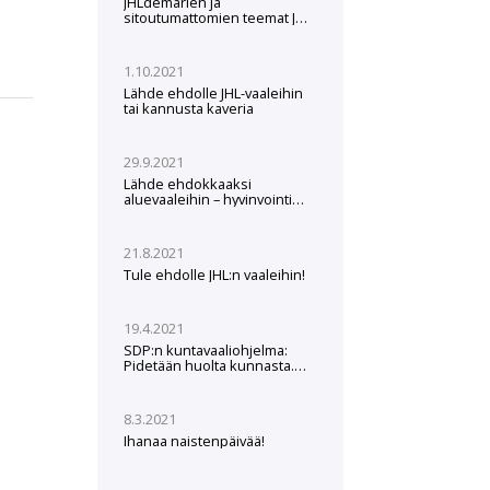
JHLdemarien ja
sitoutumattomien teemat JHL-
vaaleissa 2022
1.10.2021
Lähde ehdolle JHL-vaaleihin
tai kannusta kaveria
29.9.2021
Lähde ehdokkaaksi
aluevaaleihin – hyvinvointi
tarvitsee tekijänsä
21.8.2021
Tule ehdolle JHL:n vaaleihin!
19.4.2021
SDP:n kuntavaaliohjelma:
Pidetään huolta kunnasta.
Kunta pitää huolta meistä.
8.3.2021
Ihanaa naistenpäivää!