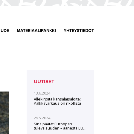
JUDE
MATERIAALIPANKKI
YHTEYSTIEDOT
UUTISET
13.6.2024
Allekirjoita kansalaisaloite:
Palkkavarkaus on rikollista
29.5.2024
Sinä päätät Euroopan
tulevaisuuden – äänestä EU-
vaaleissa