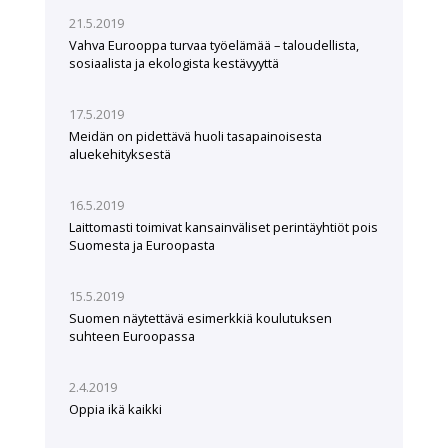
21.5.2019
Vahva Eurooppa turvaa työelämää – taloudellista,
sosiaalista ja ekologista kestävyyttä
17.5.2019
Meidän on pidettävä huoli tasapainoisesta
aluekehityksestä
16.5.2019
Laittomasti toimivat kansainväliset perintäyhtiöt pois
Suomesta ja Euroopasta
15.5.2019
Suomen näytettävä esimerkkiä koulutuksen
suhteen Euroopassa
2.4.2019
Oppia ikä kaikki