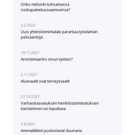
Onko Helsinki tuhoamassa
ruokapalveluosaamisensa?
2.2.2022
Uusi yhteistoimintalaki parantaa työelämän
pelisääntöjä
19.11.2021
Arvostetaanko sinun työtäsi?
2.11.2021
Aluevaalit ovat terveysvaalit
27.10.2021
Varhaiskasvatuksen henkilöstömitoituksen
kiertäminen on loputtava
3.6.2021
Ammattiliitot puolustavat duunaria