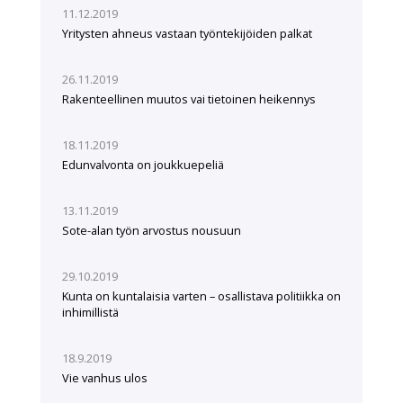
11.12.2019
Yritysten ahneus vastaan työntekijöiden palkat
26.11.2019
Rakenteellinen muutos vai tietoinen heikennys
18.11.2019
Edunvalvonta on joukkuepeliä
13.11.2019
Sote-alan työn arvostus nousuun
29.10.2019
Kunta on kuntalaisia varten – osallistava politiikka on
inhimillistä
18.9.2019
Vie vanhus ulos