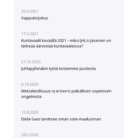
29.4.2021
Vappukirjoitus
17.2.2021
Kuntavaalit keväällä 2021 – miksi JHL:n jäsenen on
tärkeää äänestää kuntavaaleissa?
21.12.2020
Juhlapyhinäkin työtä toistemme puolesta
6.10.2020
Metsäteollisuus ry ei kerro paikallisen sopimisen
ongelmista
13.8.2020
Etelä-Savo tarvitsee oman sote-maakunnan
28.5.2020