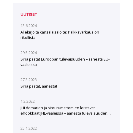
UUTISET
13.6.2024
Allekirjoita kansalaisaloite: Palkkavarkaus on
rikollista
29.5.2024
Sinä päätät Euroopan tulevaisuuden – äänestä EU-
vaaleissa
27.3.2023
Sinä päätät, äänestä!
1.2.2022
JHLdemarien ja sitoutumattomien loistavat
ehdokkaat JHL-vaaleissa – äänestä tulevaisuuden
tekijöitä
25.1.2022