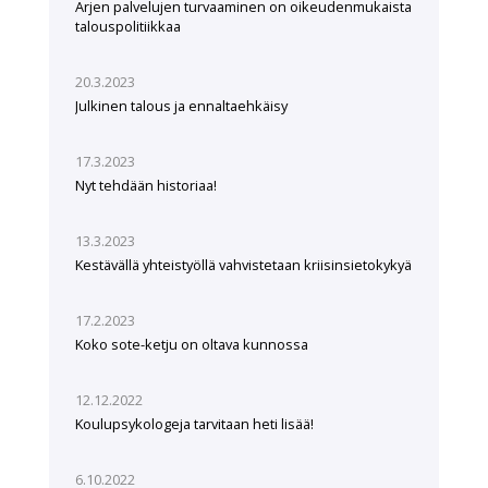
Arjen palvelujen turvaaminen on oikeudenmukaista
talouspolitiikkaa
20.3.2023
Julkinen talous ja ennaltaehkäisy
17.3.2023
Nyt tehdään historiaa!
13.3.2023
Kestävällä yhteistyöllä vahvistetaan kriisinsietokykyä
17.2.2023
Koko sote-ketju on oltava kunnossa
12.12.2022
Koulupsykologeja tarvitaan heti lisää!
6.10.2022