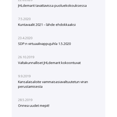
JHLdemarit tavattavissa puoluekokouksessa
7.5.2020
Kuntavaalit 2021 – lähde ehdokkaaksi
23.4.2020
SDP:n virtuaalivappujuhla 1.5.2020
26.10.2019
Valtakunnalliset JHLdemarit kokoontuvat
9.9.2019
Kansalaisaloite vammaisasiavaltuutetun viran
perustamisesta
28.5.2019
Onnea uudet mepit!