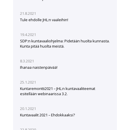
21.8.2021
Tule ehdolle JHL:n vaaleihin!
19.4.2021
SDP:n kuntavaaliohjelma: Pidetään huolta kunnasta.
Kunta pitää huolta meistä.
8.3.2021
Ihanaa naistenpäivää!
25.1.2021
Kuntaremontti2021 – JHL:n kuntavaaliteemat
esitellään webinaarissa 3.2.
20.1.2021
Kuntavaalit 2021 – Ehdokkaaksi?
22.8.2020