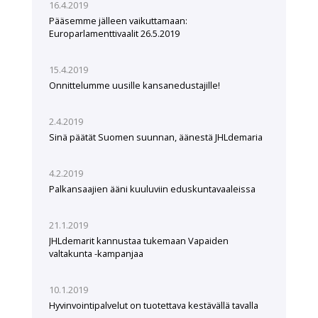
16.4.2019
Pääsemme jälleen vaikuttamaan:
Europarlamenttivaalit 26.5.2019
15.4.2019
Onnittelumme uusille kansanedustajille!
2.4.2019
Sinä päätät Suomen suunnan, äänestä JHLdemaria
4.2.2019
Palkansaajien ääni kuuluviin eduskuntavaaleissa
21.1.2019
JHLdemarit kannustaa tukemaan Vapaiden
valtakunta -kampanjaa
10.1.2019
Hyvinvointipalvelut on tuotettava kestävällä tavalla