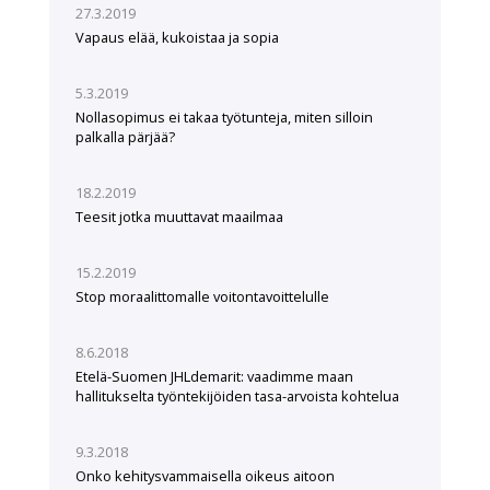
27.3.2019
Vapaus elää, kukoistaa ja sopia
5.3.2019
Nollasopimus ei takaa työtunteja, miten silloin
palkalla pärjää?
18.2.2019
Teesit jotka muuttavat maailmaa
15.2.2019
Stop moraalittomalle voitontavoittelulle
8.6.2018
Etelä-Suomen JHLdemarit: vaadimme maan
hallitukselta työntekijöiden tasa-arvoista kohtelua
9.3.2018
Onko kehitysvammaisella oikeus aitoon