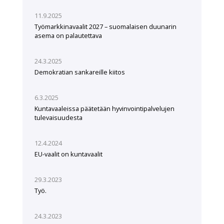
11.9.2025
Työmarkkinavaalit 2027 – suomalaisen duunarin
asema on palautettava
24.3.2025
Demokratian sankareille kiitos
6.3.2025
Kuntavaaleissa päätetään hyvinvointipalvelujen
tulevaisuudesta
12.4.2024
EU-vaalit on kuntavaalit
29.3.2023
Työ.
24.3.2023