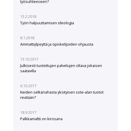
työsuhteeseen?
13.2.2018
Työn halpuuttamisen ideologia
8.1.2018
Ammattiylpeyttä ja opiskelijoiden ohjausta
13.10.2017
Julkisesti tuotettujen palvelujen oltava jokaisen
saatavilla
6.10.2017
Keiden selkänahasta yksityisen sote-alan tuotot
revitään?
18.9.2017
Palkkamaltti on kirosana