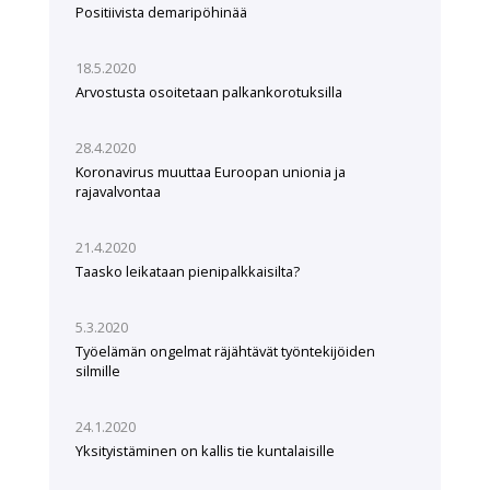
Positiivista demaripöhinää
18.5.2020
Arvostusta osoitetaan palkankorotuksilla
28.4.2020
Koronavirus muuttaa Euroopan unionia ja
rajavalvontaa
21.4.2020
Taasko leikataan pienipalkkaisilta?
5.3.2020
Työelämän ongelmat räjähtävät työntekijöiden
silmille
24.1.2020
Yksityistäminen on kallis tie kuntalaisille