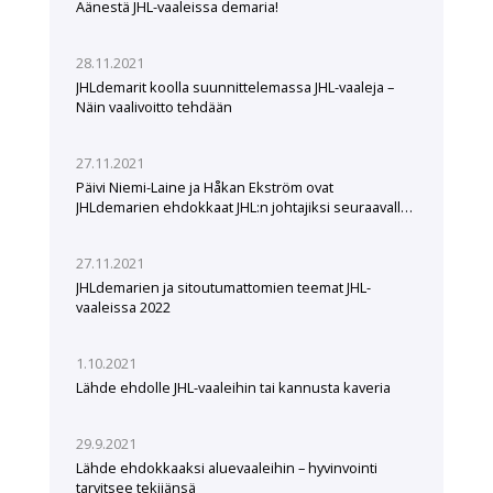
Äänestä JHL-vaaleissa demaria!
28.11.2021
JHLdemarit koolla suunnittelemassa JHL-vaaleja –
Näin vaalivoitto tehdään
27.11.2021
Päivi Niemi-Laine ja Håkan Ekström ovat
JHLdemarien ehdokkaat JHL:n johtajiksi seuraavalle
viisivuotiskaudelle
27.11.2021
JHLdemarien ja sitoutumattomien teemat JHL-
vaaleissa 2022
1.10.2021
Lähde ehdolle JHL-vaaleihin tai kannusta kaveria
29.9.2021
Lähde ehdokkaaksi aluevaaleihin – hyvinvointi
tarvitsee tekijänsä