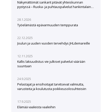
Näkymättömät sankarit pitävät yhteiskunnan
pystyssä – Ruoka- ja puhtauspalvelut hankintalain
hampaissa
28.1.2026
Työelämästä epävarmuuden temppurata
22.12.2025
Joulun ja uuden vuoden tervehdys JHLdemareille
12.11.2025
Kallis lakiuudistus vie julkiset palvelut väärään
suuntaan
24.9.2025
Pelastajat ja ensihoitajat tarvitsevat valmiutta,
varusteita ja koulutusta poikkeusolosuhteisiin
17.9.2025
Elämää vaaleista vaaleihin