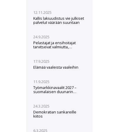
12.11.2025
Kallis lakiuudistus vie julkiset
palvelut väärään suuntaan
24.9.2025
Pelastajat ja ensihoitajat
tarvitsevat valmiutta,
varusteita ja koulutusta
poikkeusolosuhteisiin
17.9.2025
Elämää vaaleista vaaleihin
11.9.2025
Työmarkkinavaalit 2027 –
suomalaisen duunarin
asema on palautettava
24.3.2025
Demokratian sankareille
kiitos
6.3.2025