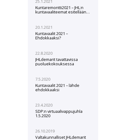
25.1.2021
Kuntaremontti2021 – JHL:n
kuntavaaliteemat esitellään
webinaarissa 3.2.
20.1.2021
Kuntavaalit 2021 –
Ehdokkaaksi?
22.8.2020
JHLdemarit tavattavissa
puoluekokouksessa
7.5.2020
Kuntavaalit 2021 – lähde
ehdokkaaksi
23.4.2020
SDP:n virtuaalivappujuhla
1.5.2020
26.10.2019
Valtakunnalliset JHLdemarit