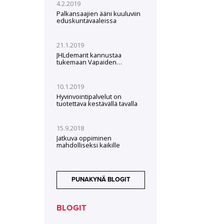
4.2.2019
Palkansaajien ääni kuuluviin
eduskuntavaaleissa
21.1.2019
JHLdemarit kannustaa
tukemaan Vapaiden
valtakunta -kampanjaa
10.1.2019
Hyvinvointipalvelut on
tuotettava kestävällä tavalla
15.9.2018
Jatkuva oppiminen
mahdolliseksi kaikille
PUNAKYNÄ BLOGIT
BLOGIT