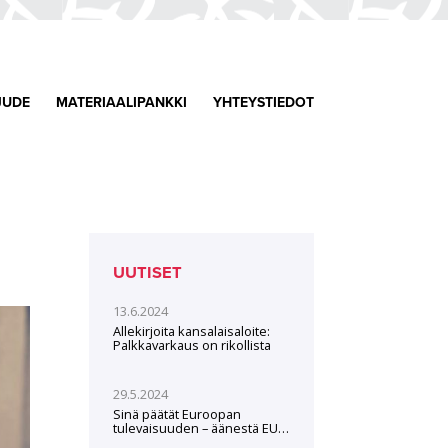
JUDE
MATERIAALIPANKKI
YHTEYSTIEDOT
UUTISET
13.6.2024
Allekirjoita kansalaisaloite:
Palkkavarkaus on rikollista
29.5.2024
Sinä päätät Euroopan
tulevaisuuden – äänestä EU-
vaaleissa