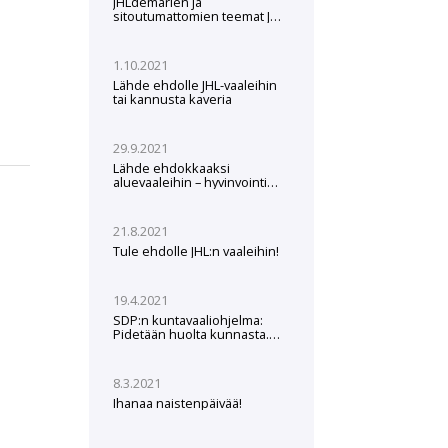
JHLdemarien ja
sitoutumattomien teemat JHL-
vaaleissa 2022
1.10.2021
Lähde ehdolle JHL-vaaleihin
tai kannusta kaveria
29.9.2021
Lähde ehdokkaaksi
aluevaaleihin – hyvinvointi
tarvitsee tekijänsä
21.8.2021
Tule ehdolle JHL:n vaaleihin!
19.4.2021
SDP:n kuntavaaliohjelma:
Pidetään huolta kunnasta.
Kunta pitää huolta meistä.
8.3.2021
Ihanaa naistenpäivää!