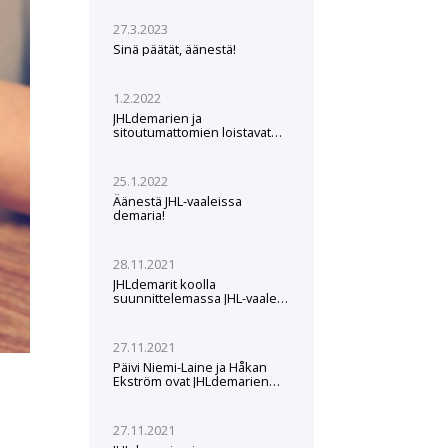
27.3.2023
Sinä päätät, äänestä!
1.2.2022
JHLdemarien ja
sitoutumattomien loistavat
ehdokkaat JHL-vaaleissa –
äänestä tulevaisuuden
tekijöitä
25.1.2022
Äänestä JHL-vaaleissa
demaria!
28.11.2021
JHLdemarit koolla
suunnittelemassa JHL-vaaleja
– Näin vaalivoitto tehdään
27.11.2021
Päivi Niemi-Laine ja Håkan
Ekström ovat JHLdemarien
ehdokkaat JHL:n johtajiksi
seuraavalle
viisivuotiskaudelle
27.11.2021