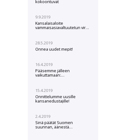
kokoontuvat
9.9.2019
Kansalaisaloite
vammaisasiavaltuutetun viran
perustamisesta
28.5.2019
Onnea uudet mepit!
16.4.2019
Pääsemme jälleen
vaikuttamaan:
Europarlamenttivaalit
26.5.2019
15.4.2019
Onnittelumme uusille
kansanedustajille!
2.4.2019
Sinä päätät Suomen
suunnan, äänestä
JHLdemaria