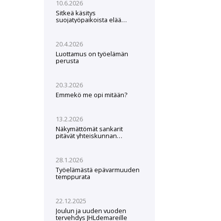
10.6.2026
Sitkeä käsitys
suojatyöpaikoista elää
edelleen
20.4.2026
Luottamus on työelämän
perusta
20.3.2026
Emmekö me opi mitään?
13.2.2026
Näkymättömät sankarit
pitävät yhteiskunnan
pystyssä – Ruoka- ja
puhtauspalvelut hankintalain
hampaissa
28.1.2026
Työelämästä epävarmuuden
temppurata
22.12.2025
Joulun ja uuden vuoden
tervehdys JHLdemareille