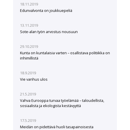
18.11.2019
Edunvalvonta on joukkuepeliä
13.11.2019
Sote-alan työn arvostus nousuun
29.10.2019
Kunta on kuntalaisia varten – osallistava politiikka on
inhimillistä
18.9.2019
Vie vanhus ulos
21.5.2019
Vahva Eurooppa turvaa työelämää – taloudellista,
sosiaalista ja ekologista kestävyyttä
17.5.2019
Meidän on pidettävä huoli tasapainoisesta