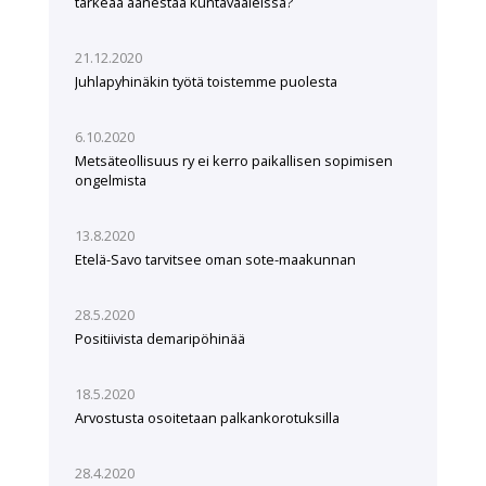
tärkeää äänestää kuntavaaleissa?
21.12.2020
Juhlapyhinäkin työtä toistemme puolesta
6.10.2020
Metsäteollisuus ry ei kerro paikallisen sopimisen
ongelmista
13.8.2020
Etelä-Savo tarvitsee oman sote-maakunnan
28.5.2020
Positiivista demaripöhinää
18.5.2020
Arvostusta osoitetaan palkankorotuksilla
28.4.2020