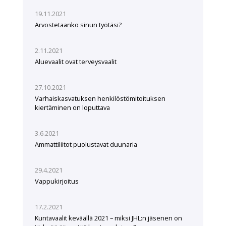
19.11.2021
Arvostetaanko sinun työtäsi?
2.11.2021
Aluevaalit ovat terveysvaalit
27.10.2021
Varhaiskasvatuksen henkilöstömitoituksen
kiertäminen on loputtava
3.6.2021
Ammattiliitot puolustavat duunaria
29.4.2021
Vappukirjoitus
17.2.2021
Kuntavaalit keväällä 2021 – miksi JHL:n jäsenen on