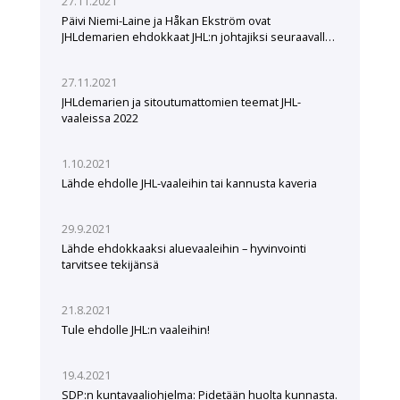
27.11.2021
Päivi Niemi-Laine ja Håkan Ekström ovat
JHLdemarien ehdokkaat JHL:n johtajiksi seuraavalle
viisivuotiskaudelle
27.11.2021
JHLdemarien ja sitoutumattomien teemat JHL-
vaaleissa 2022
1.10.2021
Lähde ehdolle JHL-vaaleihin tai kannusta kaveria
29.9.2021
Lähde ehdokkaaksi aluevaaleihin – hyvinvointi
tarvitsee tekijänsä
21.8.2021
Tule ehdolle JHL:n vaaleihin!
19.4.2021
SDP:n kuntavaaliohjelma: Pidetään huolta kunnasta.