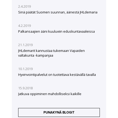
2.4.2019
Sinä päätät Suomen suunnan, äänestä JHLdemaria
4.2.2019
Palkansaajien ääni kuuluviin eduskuntavaaleissa
21.1.2019
JHLdemarit kannustaa tukemaan Vapaiden
valtakunta -kampanjaa
10.1.2019
Hyvinvointipalvelut on tuotettava kestävällä tavalla
15.9.2018
Jatkuva oppiminen mahdolliseksi kaikille
PUNAKYNÄ BLOGIT