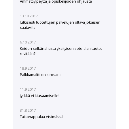
Ammattiylpeyttä ja opiskelijoiden ohjausta
13.10.2017
Julkisesti tuotettujen palvelujen oltava jokaisen
saatavilla
6.10.2017
Keiden selkänahasta yksityisen sote-alan tuotot
revitään?
18.9.2017
Palkkamaltti on kirosana
11.9.2017
Jyrkkä ei kiusaamiselle!
31.8.2017
Taikanappulaa etsimässä