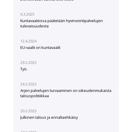
6.3.2025
Kuntavaaleissa päätetään hyvinvointipalvelujen
tulevaisuudesta
12.4.2024
EU-vaalit on kuntavaalit
29.3.2023
Työ.
24.3.2023
Arjen palvelujen turvaaminen on oikeudenmukaista
talouspolitiikkaa
20.3.2023
Julkinen talous ja ennaltaehkäisy