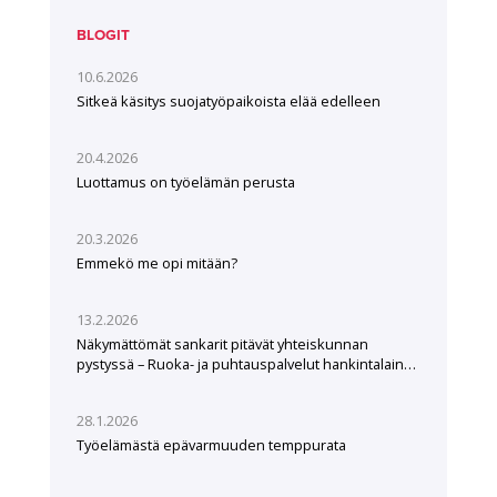
BLOGIT
10.6.2026
Sitkeä käsitys suojatyöpaikoista elää edelleen
20.4.2026
Luottamus on työelämän perusta
20.3.2026
Emmekö me opi mitään?
13.2.2026
Näkymättömät sankarit pitävät yhteiskunnan
pystyssä – Ruoka- ja puhtauspalvelut hankintalain
hampaissa
28.1.2026
Työelämästä epävarmuuden temppurata