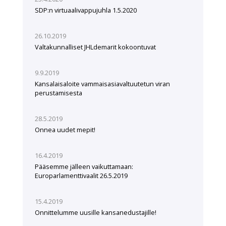
SDP:n virtuaalivappujuhla 1.5.2020
26.10.2019
Valtakunnalliset JHLdemarit kokoontuvat
9.9.2019
Kansalaisaloite vammaisasiavaltuutetun viran
perustamisesta
28.5.2019
Onnea uudet mepit!
16.4.2019
Pääsemme jälleen vaikuttamaan:
Europarlamenttivaalit 26.5.2019
15.4.2019
Onnittelumme uusille kansanedustajille!