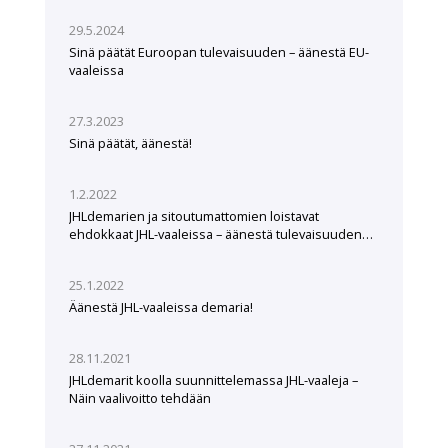
29.5.2024
Sinä päätät Euroopan tulevaisuuden – äänestä EU-
vaaleissa
27.3.2023
Sinä päätät, äänestä!
1.2.2022
JHLdemarien ja sitoutumattomien loistavat
ehdokkaat JHL-vaaleissa – äänestä tulevaisuuden
tekijöitä
25.1.2022
Äänestä JHL-vaaleissa demaria!
28.11.2021
JHLdemarit koolla suunnittelemassa JHL-vaaleja –
Näin vaalivoitto tehdään