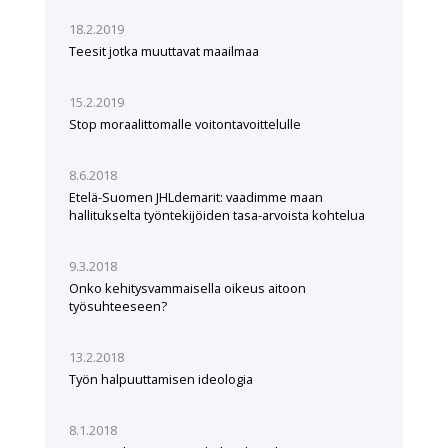
18.2.2019
Teesit jotka muuttavat maailmaa
15.2.2019
Stop moraalittomalle voitontavoittelulle
8.6.2018
Etelä-Suomen JHLdemarit: vaadimme maan
hallitukselta työntekijöiden tasa-arvoista kohtelua
9.3.2018
Onko kehitysvammaisella oikeus aitoon
työsuhteeseen?
13.2.2018
Työn halpuuttamisen ideologia
8.1.2018