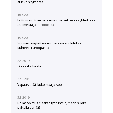
aluekehityksestä
16.5.2019
Laittomasti toimivat kansainväliset perintäyhtiöt pois
Suomesta ja Euroopasta
15.5.2019
Suomen näytettävä esimerkkiä koulutuksen
suhteen Euroopassa
2.4.2019
Oppia ikä kaikki
27.3.2019
Vapaus elää, kukoistaa ja sopia
5.3.2019
Nollasopimus ei takaa työtunteja, miten silloin
palkalla pärjää?