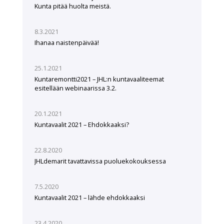
Kunta pitää huolta meistä.
8.3.2021
Ihanaa naistenpäivää!
25.1.2021
Kuntaremontti2021 – JHL:n kuntavaaliteemat
esitellään webinaarissa 3.2.
20.1.2021
Kuntavaalit 2021 – Ehdokkaaksi?
22.8.2020
JHLdemarit tavattavissa puoluekokouksessa
7.5.2020
Kuntavaalit 2021 – lähde ehdokkaaksi
23.4.2020