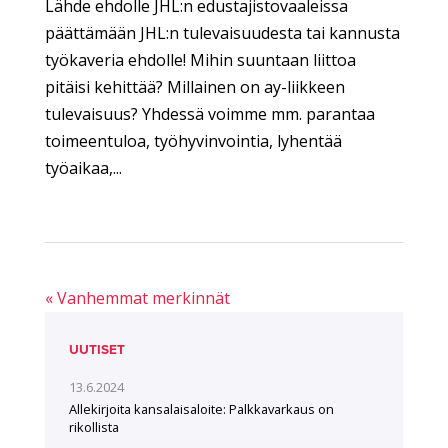
Lähde ehdolle JHL:n edustajistovaaleissa
päättämään JHL:n tulevaisuudesta tai kannusta
työkaveria ehdolle! Mihin suuntaan liittoa
pitäisi kehittää? Millainen on ay-liikkeen
tulevaisuus? Yhdessä voimme mm. parantaa
toimeentuloa, työhyvinvointia, lyhentää
työaikaa,...
« Vanhemmat merkinnät
UUTISET
13.6.2024
Allekirjoita kansalaisaloite: Palkkavarkaus on
rikollista