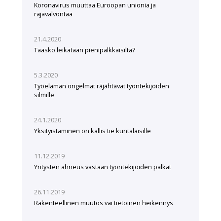
Koronavirus muuttaa Euroopan unionia ja
rajavalvontaa
21.4.2020
Taasko leikataan pienipalkkaisilta?
5.3.2020
Työelämän ongelmat räjähtävät työntekijöiden
silmille
24.1.2020
Yksityistäminen on kallis tie kuntalaisille
11.12.2019
Yritysten ahneus vastaan työntekijöiden palkat
26.11.2019
Rakenteellinen muutos vai tietoinen heikennys