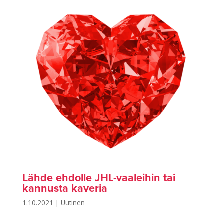
Lähde ehdolle JHL-vaaleihin tai
kannusta kaveria
1.10.2021
|
Uutinen