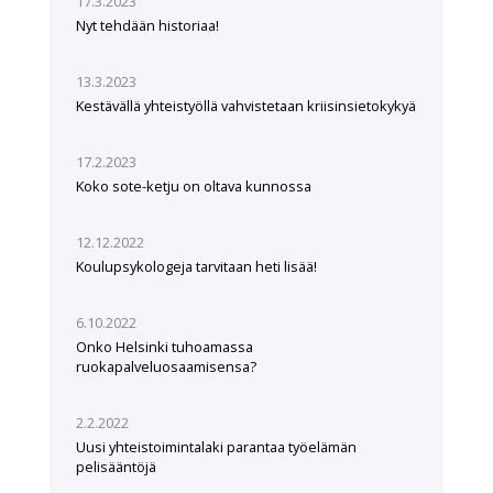
17.3.2023
Nyt tehdään historiaa!
13.3.2023
Kestävällä yhteistyöllä vahvistetaan kriisinsietokykyä
17.2.2023
Koko sote-ketju on oltava kunnossa
12.12.2022
Koulupsykologeja tarvitaan heti lisää!
6.10.2022
Onko Helsinki tuhoamassa
ruokapalveluosaamisensa?
2.2.2022
Uusi yhteistoimintalaki parantaa työelämän
pelisääntöjä