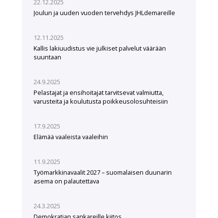
22.12.2025
Joulun ja uuden vuoden tervehdys JHLdemareille
12.11.2025
Kallis lakiuudistus vie julkiset palvelut väärään
suuntaan
24.9.2025
Pelastajat ja ensihoitajat tarvitsevat valmiutta,
varusteita ja koulutusta poikkeusolosuhteisiin
17.9.2025
Elämää vaaleista vaaleihin
11.9.2025
Työmarkkinavaalit 2027 – suomalaisen duunarin
asema on palautettava
24.3.2025
Demokratian sankareille kiitos