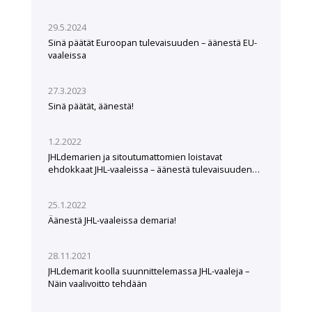
29.5.2024
Sinä päätät Euroopan tulevaisuuden – äänestä EU-
vaaleissa
27.3.2023
Sinä päätät, äänestä!
1.2.2022
JHLdemarien ja sitoutumattomien loistavat
ehdokkaat JHL-vaaleissa – äänestä tulevaisuuden
tekijöitä
25.1.2022
Äänestä JHL-vaaleissa demaria!
28.11.2021
JHLdemarit koolla suunnittelemassa JHL-vaaleja –
Näin vaalivoitto tehdään