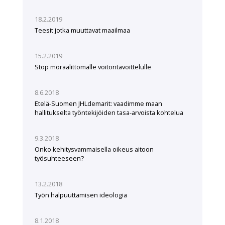
18.2.2019
Teesit jotka muuttavat maailmaa
15.2.2019
Stop moraalittomalle voitontavoittelulle
8.6.2018
Etelä-Suomen JHLdemarit: vaadimme maan
hallitukselta työntekijöiden tasa-arvoista kohtelua
9.3.2018
Onko kehitysvammaisella oikeus aitoon
työsuhteeseen?
13.2.2018
Työn halpuuttamisen ideologia
8.1.2018