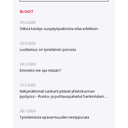
BLOGIT
10.6.2026
Sitkeä käsitys suojatyöpaikoista elää edelleen
20.4.2026
Luottamus on työelämän perusta
20.3.2026
Emmekö me opi mitään?
13.2.2026
Näkymättömät sankarit pitävät yhteiskunnan
pystyssä – Ruoka- ja puhtauspalvelut hankintalain
hampaissa
28.1.2026
Työelämästä epävarmuuden temppurata