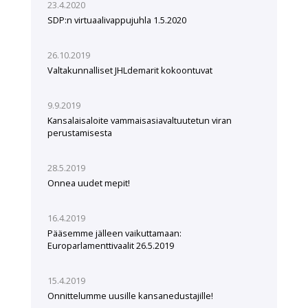
23.4.2020
SDP:n virtuaalivappujuhla 1.5.2020
26.10.2019
Valtakunnalliset JHLdemarit kokoontuvat
9.9.2019
Kansalaisaloite vammaisasiavaltuutetun viran
perustamisesta
28.5.2019
Onnea uudet mepit!
16.4.2019
Pääsemme jälleen vaikuttamaan:
Europarlamenttivaalit 26.5.2019
15.4.2019
Onnittelumme uusille kansanedustajille!