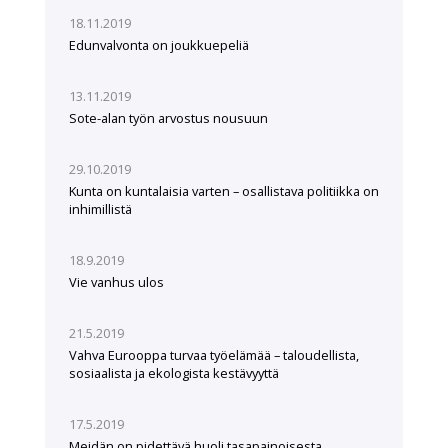
18.11.2019
Edunvalvonta on joukkuepeliä
13.11.2019
Sote-alan työn arvostus nousuun
29.10.2019
Kunta on kuntalaisia varten – osallistava politiikka on
inhimillistä
18.9.2019
Vie vanhus ulos
21.5.2019
Vahva Eurooppa turvaa työelämää – taloudellista,
sosiaalista ja ekologista kestävyyttä
17.5.2019
Meidän on pidettävä huoli tasapainoisesta