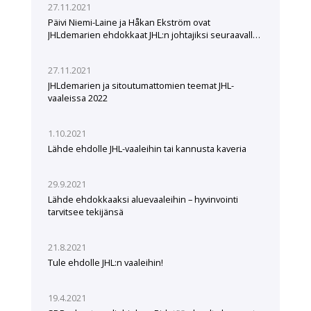
27.11.2021
Päivi Niemi-Laine ja Håkan Ekström ovat
JHLdemarien ehdokkaat JHL:n johtajiksi seuraavalle
viisivuotiskaudelle
27.11.2021
JHLdemarien ja sitoutumattomien teemat JHL-
vaaleissa 2022
1.10.2021
Lähde ehdolle JHL-vaaleihin tai kannusta kaveria
29.9.2021
Lähde ehdokkaaksi aluevaaleihin – hyvinvointi
tarvitsee tekijänsä
21.8.2021
Tule ehdolle JHL:n vaaleihin!
19.4.2021