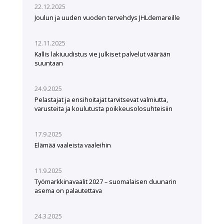
22.12.2025
Joulun ja uuden vuoden tervehdys JHLdemareille
12.11.2025
Kallis lakiuudistus vie julkiset palvelut väärään
suuntaan
24.9.2025
Pelastajat ja ensihoitajat tarvitsevat valmiutta,
varusteita ja koulutusta poikkeusolosuhteisiin
17.9.2025
Elämää vaaleista vaaleihin
11.9.2025
Työmarkkinavaalit 2027 – suomalaisen duunarin
asema on palautettava
24.3.2025