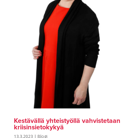
Kestävällä yhteistyöllä vahvistetaan
kriisinsietokykyä
13.3.2023
|
Blogi