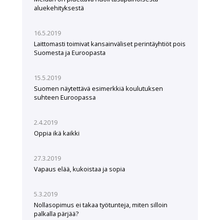
aluekehityksestä
16.5.2019
Laittomasti toimivat kansainväliset perintäyhtiöt pois
Suomesta ja Euroopasta
15.5.2019
Suomen näytettävä esimerkkiä koulutuksen
suhteen Euroopassa
2.4.2019
Oppia ikä kaikki
27.3.2019
Vapaus elää, kukoistaa ja sopia
5.3.2019
Nollasopimus ei takaa työtunteja, miten silloin
palkalla pärjää?