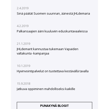
2.4.2019
Sinä päätät Suomen suunnan, äänestä JHLdemaria
4.2.2019
Palkansaajien ääni kuuluviin eduskuntavaaleissa
21.1.2019
JHLdemarit kannustaa tukemaan Vapaiden
valtakunta -kampanjaa
10.1.2019
Hyvinvointipalvelut on tuotettava kestävällä tavalla
15.9.2018
Jatkuva oppiminen mahdolliseksi kaikille
PUNAKYNÄ BLOGIT