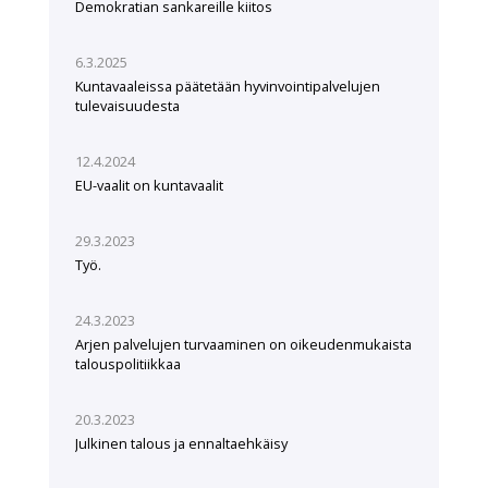
Demokratian sankareille kiitos
6.3.2025
Kuntavaaleissa päätetään hyvinvointipalvelujen
tulevaisuudesta
12.4.2024
EU-vaalit on kuntavaalit
29.3.2023
Työ.
24.3.2023
Arjen palvelujen turvaaminen on oikeudenmukaista
talouspolitiikkaa
20.3.2023
Julkinen talous ja ennaltaehkäisy