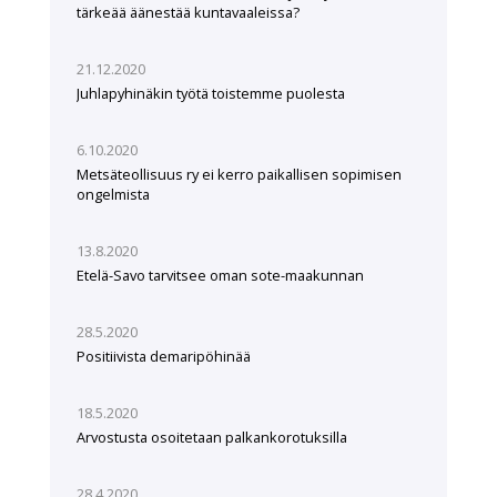
tärkeää äänestää kuntavaaleissa?
21.12.2020
Juhlapyhinäkin työtä toistemme puolesta
6.10.2020
Metsäteollisuus ry ei kerro paikallisen sopimisen
ongelmista
13.8.2020
Etelä-Savo tarvitsee oman sote-maakunnan
28.5.2020
Positiivista demaripöhinää
18.5.2020
Arvostusta osoitetaan palkankorotuksilla
28.4.2020