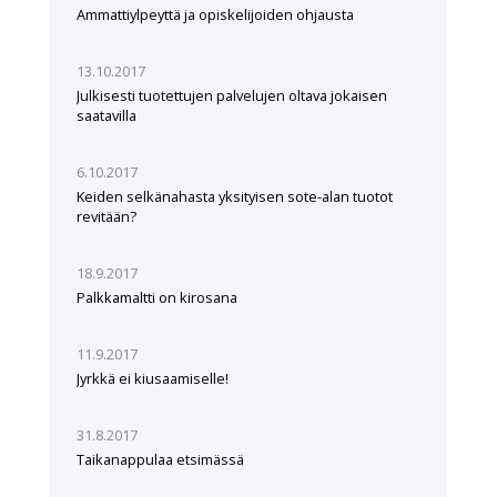
Ammattiylpeyttä ja opiskelijoiden ohjausta
13.10.2017
Julkisesti tuotettujen palvelujen oltava jokaisen
saatavilla
6.10.2017
Keiden selkänahasta yksityisen sote-alan tuotot
revitään?
18.9.2017
Palkkamaltti on kirosana
11.9.2017
Jyrkkä ei kiusaamiselle!
31.8.2017
Taikanappulaa etsimässä