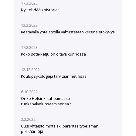
17.3.2023
Nyt tehdään historiaa!
13.3.2023
Kestävällä yhteistyöllä vahvistetaan kriisinsietokykyä
17.2.2023
Koko sote-ketju on oltava kunnossa
12.12.2022
Koulupsykologeja tarvitaan heti lisää!
6.10.2022
Onko Helsinki tuhoamassa
ruokapalveluosaamisensa?
2.2.2022
Uusi yhteistoimintalaki parantaa työelämän
pelisääntöjä