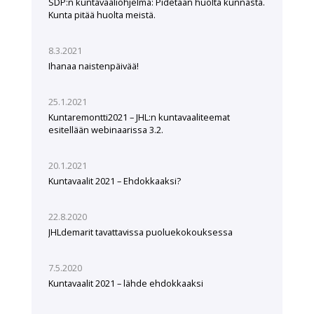
SDP:n kuntavaaliohjelma: Pidetään huolta kunnasta.
Kunta pitää huolta meistä.
8.3.2021
Ihanaa naistenpäivää!
25.1.2021
Kuntaremontti2021 – JHL:n kuntavaaliteemat
esitellään webinaarissa 3.2.
20.1.2021
Kuntavaalit 2021 – Ehdokkaaksi?
22.8.2020
JHLdemarit tavattavissa puoluekokouksessa
7.5.2020
Kuntavaalit 2021 – lähde ehdokkaaksi