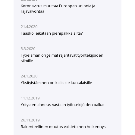
Koronavirus muuttaa Euroopan unionia ja
rajavalvontaa
21.4.2020
Taasko leikataan pienipalkkaisilta?
5.3.2020
Työelämän ongelmat räjähtävät työntekijöiden
silmille
24.1.2020
Yksityistäminen on kallis tie kuntalaisille
11.12.2019
Yritysten ahneus vastaan työntekijöiden palkat
26.11.2019
Rakenteellinen muutos vai tietoinen heikennys