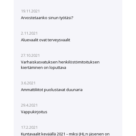
19.11.2021
Arvostetaanko sinun työtäsi?
2.11.2021
Aluevaalit ovat terveysvaalit
27.10.2021
Varhaiskasvatuksen henkilöstömitoituksen
kiertäminen on loputtava
3.6.2021
Ammattiliitot puolustavat duunaria
29.4.2021
Vappukirjoitus
17.2.2021
Kuntavaalit keväällä 2021 – miksi JHL:n jäsenen on